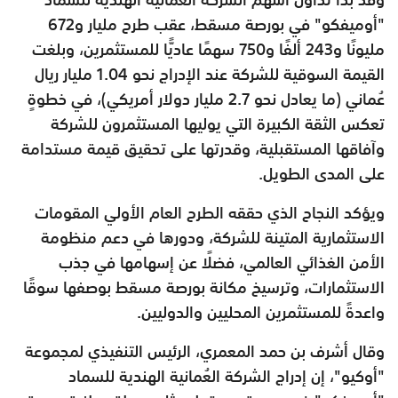
"أوميفكو" في بورصة مسقط، عقب طرح مليار و672
مليونًا و243 ألفًا و750 سهمًا عاديًّا للمستثمرين، وبلغت
القيمة السوقية للشركة عند الإدراج نحو 1.04 مليار ريال
عُماني (ما يعادل نحو 2.7 مليار دولار أمريكي)، في خطوةٍ
تعكس الثقة الكبيرة التي يوليها المستثمرون للشركة
وآفاقها المستقبلية، وقدرتها على تحقيق قيمة مستدامة
على المدى الطويل.
ويؤكد النجاح الذي حققه الطرح العام الأولي المقومات
الاستثمارية المتينة للشركة، ودورها في دعم منظومة
الأمن الغذائي العالمي، فضلًا عن إسهامها في جذب
الاستثمارات، وترسيخ مكانة بورصة مسقط بوصفها سوقًا
واعدةً للمستثمرين المحليين والدوليين.
وقال أشرف بن حمد المعمري، الرئيس التنفيذي لمجموعة
"أوكيو"، إن إدراج الشركة العُمانية الهندية للسماد