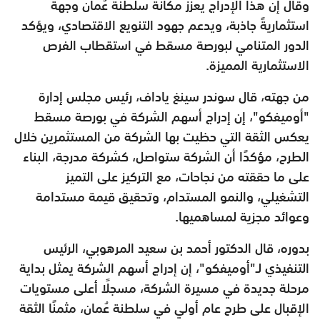
وقال إن هذا الإدراج يعزز مكانة سلطنة عُمان وجهةً
استثماريةً جاذبة، ويدعم جهود التنويع الاقتصادي، ويؤكد
الدور المتنامي لبورصة مسقط في استقطاب الفرص
الاستثمارية المميزة.
من جهته، قال سوندر سينغ ياداف، رئيس مجلس إدارة
"أوميفكو"، إن إدراج أسهم الشركة في بورصة مسقط
يعكس الثقة التي حظيت بها الشركة من المستثمرين خلال
الطرح، مؤكدًا أن الشركة ستواصل، كشركة مدرجة، البناء
على ما حققته من نجاحات، مع التركيز على التميز
التشغيلي، والنمو المستدام، وتحقيق قيمة مستدامة
وعوائد مجزية لمساهميها.
بدوره، قال الدكتور أحمد بن سعيد المرهوبي، الرئيس
التنفيذي لـ"أوميفكو"، إن إدراج أسهم الشركة يمثل بداية
مرحلة جديدة في مسيرة الشركة، مسجلًا أعلى مستويات
الإقبال على طرح عام أولي في سلطنة عُمان، مثمنًا الثقة