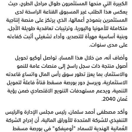
الكبيرة التي منحها المستثمرون طوال مراحل الطرح، حيث
يعكس هذا الطلب غير المسبوق القناعة الراسخة لدى
المستثمرين بنموذج أعمالها، الذي يرتكز على منصة إنتاجية
متكاملة للأمونيا واليوريا، وترتيبات تعاقدية طويلة الأجل،
وبنية أساسية مهيأة للتصدير، وأداء تشغيلي أثبت كفاءته
على مدى سنوات.
وأضاف أنه، من خلال هذا المسار، تواصل أوكيو تحويل
أصول منتجة ذات سجل راسخ إلى منصات عامة للنمو
والاستثمار، بما يعزز تطور سوق رأس المال واتساع قاعدته
الاستثمارية، ويرسخ دور بورصة مسقط قناةً فاعلةً لتمويل
التنمية، ويدعم مستهدفات التنويع الاقتصادي ضمن رؤية
عُمان 2040.
وأكد مصطفى أحمد سلمان، رئيس مجلس الإدارة والرئيس
التنفيذي للشركة المتحدة للأوراق المالية، أن إدراج الشركة
العُمانية الهندية للسماد "أوميفكو" في بورصة مسقط