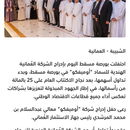
الشبيبة - العمانية
احتفلت بورصة مسقط اليوم بإدراج الشركة العُمانية
الهندية للسماد "أوميفكو" في بورصة مسقط، وبدء
تداول أسهمها، بعد نجاح الاكتتاب العام على 25 بالمائة
من رأسمالها، في إطار الجهود المبذولة لتعزيزها بشراكات
تعكس أداء جميع قطاعات الاقتصاد الوطني.
رعى حفل إدراج شركة "أوميفكو" معالي عبدالسلام بن
محمد المرشدي رئيس جهاز الاستثمار العُماني.
وقد بدأ تداول أسهم الشركة العُمانية الهندية للسماد