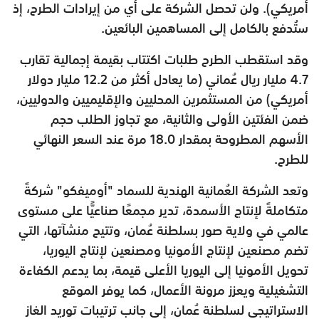
أمريكي). ولن تحصل الشركة على أي من إيرادات الطرح، إذ
ستُدفع بالكامل إلى المساهمين البائعين.
وقد استقطب الطرح طلبات اكتتاب بقيمة إجمالية تقارب
4.7 مليار ريال عُماني (ما يعادل أكثر من 12.2 مليار دولار
أمريكي) من المستثمرين المحليين والإقليميين والدوليين،
ضمن الفئتين الأولى والثانية، مع تجاوز الطلب حجم
الأسهم المطروحة بمقدار 18.0 مرة عند السعر النهائي
للطرح.
وتعد الشركة العُمانية الهندية للسماد "أوميفكو" شركةً
متكاملةً لإنتاج الأسمدة، تدير مجمعًا صناعيًّا على مستوى
عالمي في ولاية صور بسلطنة عُمان، وتتيح منشآتها، التي
تضم مصنعين لإنتاج الأمونيا ومصنعين لإنتاج اليوريا،
تحويل الأمونيا إلى اليوريا الأعلى قيمة، بما يدعم الكفاءة
التشغيلية ويعزز مرونة الأعمال، كما يوفر الموقع
الاستراتيجي لسلطنة عُمان، إلى جانب ترتيبات توريد الغاز