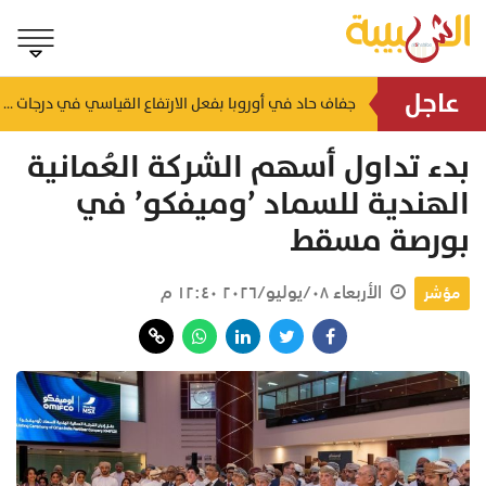
عاجل
النفط عند أعلى مستوى في 6 أسابيع
منذ دقيقتين
جفاف حاد في أوروبا بفعل الارتفاع القياسي في درجات الحرارة
بدء تداول أسهم الشركة العُمانية
الهندية للسماد ’وميفكو’ في
بورصة مسقط
الأربعاء ٠٨/يوليو/٢٠٢٦ ١٢:٤٠ م
مؤشر