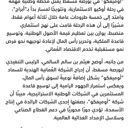
"أوميفكو" في بورصة مسقط يمثل محطة وطنية مهمة
في رحلة أوكيو الاستثمارية، وتتويجًا لمسار بدأ بـ"أبراج"،
وامتد إلى خمسة طروحات عامة خلال ثلاثة أعوام فقط،
مشيرًا إلى أن هذه الرحلة قامت على نهج استثماري
منضبط، يوازن بين تعظيم قيمة الأصول الوطنية، وتوسيع
قاعدة الملكية، وتحرير رأس المال لإعادة توجيهه نحو فرص
نمو مستقبلية تخدم الاقتصاد العُماني.
من جانبه، أوضح هيثم بن سالم السالمي، الرئيس التنفيذي
لبورصة مسقط، أن إدراج الشركة العُمانية الهندية للسماد
"أوميفكو" يشكل إضافةً نوعيةً لسوق رأس المال،
ويعكس استمرار الجهود الرامية إلى توسيع قاعدة
المستثمرين في الشركات الوطنية الاستراتيجية، مبينًا أن
شركة "أوميفكو"، بصفتها إحدى الشركات الرائدة في إنتاج
الأسمدة، تؤدي دورًا محوريًّا في دعم القطاع الصناعي
وسلاسل الإمداد الغذائية العالمية.