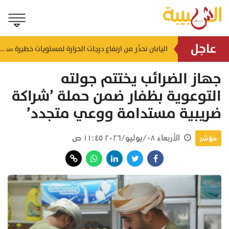
عاجل
بـ 800 ألف ريال .. "مجلس التلاحم" قصة نجاح عمانية تجسد التلاحم والعطاء في صلالة
اليابان تحذّر من ارتفاع درجات الحرارة لمستويات خطيرة
منذ ١٧ ساعة
منذ ١٧ ساعة
جهاز الضرائب يختتم جولته
التوعوية بظفار ضمن حملة ’شراكة
ضريبية مستدامة ووعي متجدد’
الأربعاء ٠٨/يوليو/٢٠٢٦ ١١:٤٥ ص
مؤشر