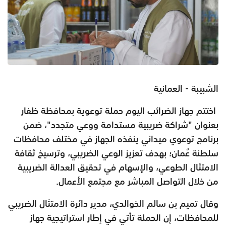
الشبيبة - العمانية
اختتم جهاز الضرائب اليوم حملة توعوية بمحافظة ظفار
بعنوان "شراكة ضريبية مستدامة ووعي متجدد"، ضمن
برنامج توعوي ميداني ينفذه الجهاز في مختلف محافظات
سلطنة عُمان؛ بهدف تعزيز الوعي الضريبي، وترسيخ ثقافة
الامتثال الطوعي، والإسهام في تحقيق العدالة الضريبية
من خلال التواصل المباشر مع مجتمع الأعمال.
وقال تميم بن سالم الخوالدي، مدير دائرة الامتثال الضريبي
للمحافظات، إن الحملة تأتي في إطار استراتيجية جهاز