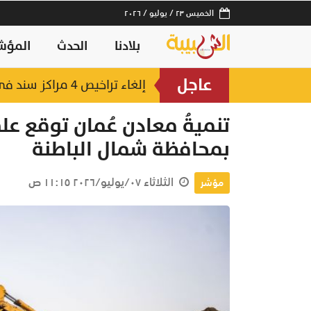
الخميس ٢٣ / يوليو / ٢٠٢٦
بلادنا
الحدث
المؤش
عاجل
إلغاء تراخيص 4 مراكز سند في شمال الباطنة وظفار
تنميةُ معادن عُمان توقع ع
بمحافظة شمال الباطنة
الثلاثاء ٠٧/يوليو/٢٠٢٦ ١١:١٥ ص
مؤشر