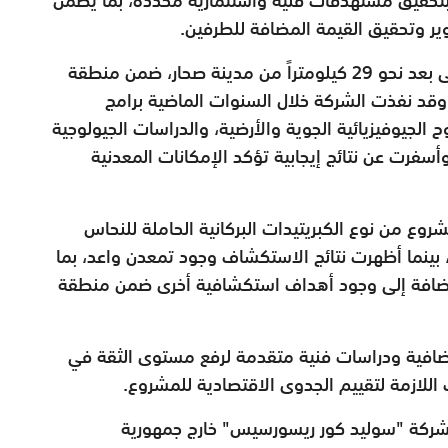
ر وتحقيق القيمة المضافة للطرفين.
ويقع المشروع في محافظة شمال الباطنة، على بعد نحو 29 كيلومتراً من مدينة صحار، ضمن منطقة
ن عُمان، وقد نفذت الشركة خلال السنوات الماضية برامج
جيوفيزيائية الجوية والأرضية، والدراسات الجيولوجية
وأسفرت عن نتائج إيجابية تؤكد الإمكانات المعدنية
روع من نوع الكبريتيدات البركانية الحاملة للنحاس
 بينما أظهرت نتائج الاستكشاف وجود تمعدن واعد، بما
ضافة إلى وجود أهداف استكشافية أخرى ضمن منطقة
 إضافية ودراسات فنية متقدمة لرفع مستوى الثقة في
 اللازمة لتقييم الجدوى الاقتصادية للمشروع.
لشركة "سوليد كور ريسورسيس" خارج جمهورية