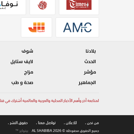
بلادنا
شوف
الحدث
لايف ستايل
مؤشر
مزاج
الجماهير
صحة و طب
لمتابعة آخر وأهم الأخبار المحلية والعربية والعالمية أشترك في قنا
من نحن .
للاعلان .
تواصل معنا .
حقوق النشر .
جميع الحقوق محفوظة © AL SHABIBA 2026
بيتوايز ™