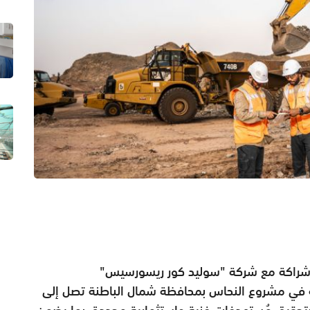
ة شراكة مع شركة "سوليد كور ريسورسيس"
صة في مشروع النحاس بمحافظة شمال الباطنة تصل إلى
تبط بتحقيق مُستهدفات فنية واستثمارية محددة، بما يضمن