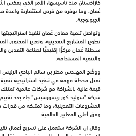
كازاخستان منذ تأسيسها، الأمر الذي يعكس الث
عُمان، وما يوفره من فرص استثمارية واعدة مدعو
الجيولوجية.
وتواصل تنمية معادن عُمان تنفيذ استراتيجيتها
تطوير المشاريع التعدينية، وتعزيز المحتوى ال
سلطنة عُمان مركزًا إقليميًّا لصناعة التعدين و
والتنمية المستدامة.
ووضّح المهندس مطر بن سالم البادي الرئيس ال
تمثل محطة مهمة في تنفيذ استراتيجية تنمية 
قيمة عالية بالشراكة مع شركات عالمية تمتلك الخ
شركة "سوليد كور ريسورسيس" جاء بعد تقييم د
المشروعات التعدينية، وما تمتلكه من قدرات ف
وفق أعلى المعايير العالمية.
وقال إن الشركة ستعمل على تسريع أعمال تقي
الاستفادة من الموارد المعدنية، وتدعم نقل الم