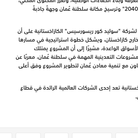
بما يسهم في تحقيق مُستهدفات رؤية "عُمان 2040" وترسيخ مكانة سلطنة عُمان وجهةً جاذبةً
 لشركة "سوليد كور ريسورسيس" الكازاخستانية على أن
رج كازاخستان، ويشكل خطوة استراتيجية في مسارها
أسواق الواعدة، مشيرًا إلى أن المشروع يمتلك
شروعات التعدينية المهمة في سلطنة عُمان، معربًا عن
عاون مع تنمية معادن عُمان لتطوير المشروع وفق أعلى
تانية تعد إحدى الشركات العالمية الرائدة في قطاع
.