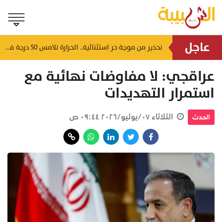
عاجل
لتشوه المظهر الحضاري وتعطل الحركة التجارية.. أهالي العوابي يطالبون عبر "الشبيبة" بإنقاذ سوقهم القديم من "كبارة الأسماك" المهجورة
تحذير من موجة حر استثنائية.. الحرارة تلامس 50 درجة في بعض مناطق سلطنة عُمان
منذ ٣ ساعات
عراقجي: لا مفاوضات نهائية مع
استمرار التهديدات
الثلاثاء ٠٧/يوليو/٢٠٢٦ ٠٩:٤٤ ص
الحدث