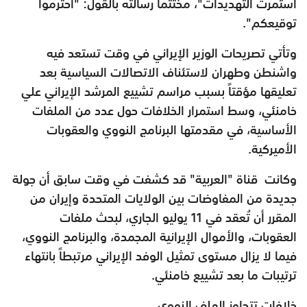
استمرت التهديدات"، مختتماً رسالته بالقول: "احترموا
توقيعكم".
وتأتي تصريحات الوزير الإيراني في وقت تستعد فيه
واشنطن وطهران لاستئناف الاتصالات السياسية بعد
تعليقها مؤقتاً بسبب مراسم تشييع المرشد الإيراني علي
خامنئي، وسط استمرار الخلافات حول عدد من الملفات
الأساسية، في مقدمتها البرنامج النووي والعقوبات
الأميركية.
وكانت قناة "العربية" قد كشفت في وقت سابق أن جولة
جديدة من المفاوضات بين الولايات المتحدة وإيران من
المقرر أن تُعقد في 11 يوليو الجاري، لبحث ملفات
العقوبات، والأموال الإيرانية المجمدة، والبرنامج النووي،
فيما لا يزال مستوى تمثيل الوفد الإيراني مرتبطاً بانتهاء
ترتيبات ما بعد تشييع خامنئي.
خلافات تتجاوز الملف النووي