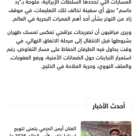
المسارات التي تحددها السلطات الإيرانية، ملوحة بـ"رد
حاسم" بحق أي سفينة تخالف تلك التعليمات، في موقف
زاد من التوتر بشأن أحد أهم الممرات البحرية في العالم.
ويرى مراقبون أن تصريحات عراقجي تعكس تمسك طهران
بشروطها قبل الانتقال إلى مرحلة الاتفاق النهائي، في
وقت يحاول فيه الطرفان الحفاظ على مسار التفاوض، رغم
استمرار التباينات حول الضمانات الأمنية، ورفع العقوبات،
والملف النووي، وحرية الملاحة في الخليج.
أحدث الأخبار
الفنان أيمن الحزمي يتمنى تتويج
إسبانيا بلقب كأس العالم 2026 على