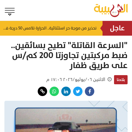
عاجل
لتشوه المظهر الحضاري وتعطل الحركة التجارية.. أهالي العوابي يطالبون عبر "الشبيبة" بإنقاذ سوقهم القديم من "كبارة الأسماك" المهجورة
تحذير من موجة حر استثنائية.. الحرارة تلامس 50 درجة في بعض مناطق سلطنة عُمان
منذ ١٤ ساعة
"السرعة القاتلة" تطيح بسائقين..
ضبط مركبتين تجاوزتا 200 كم/س
على طريق ظفار
الاثنين ٠٦/يوليو/٢٠٢٦ ١٧:٠٦ م
بلادنا