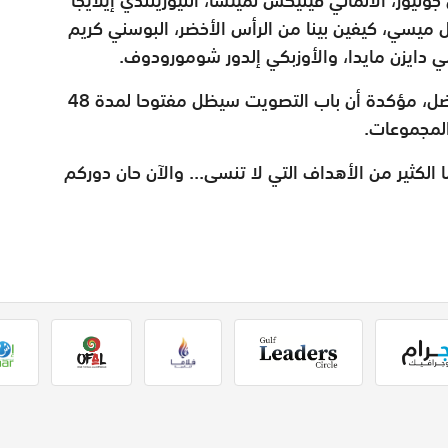
يل ميسي، كيفين بينا من الرأس الأخضر، البوسني كريم
ني دايزن مايدا، والأوزبكي إلدور شومورودوف.
ودعت "فيفا" الجماهير إلى اختيار هدفها المفضل، مؤكدة أن باب التصويت سيظل مفتوحا لمدة 48
المجموعات.
الكثير من الأهداف التي لا تنسى... والآن حان دوركم