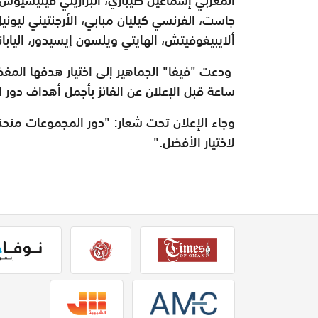
جاست، الفرنسي كيليان مبابي، الأرجنتيني ليون
ألايبيغوفيتش، الهايتي ويلسون إيسيدور، اليابا
ساعة قبل الإعلان عن الفائز بأجمل أهداف دور 
وجاء الإعلان تحت شعار: "دور المجموعات منحنا 
لاختيار الأفضل."