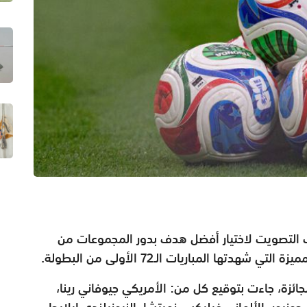
باب التصويت لاختيار أفضل هدف بدور المجموعات من
دفا تنافس على الجائزة، جاءت بتوقيع كل من: الأمريكي جيوفاني رينا،
ونيور، الألماني فيليكس نميتشا، النيوزيلندي إيلايجا