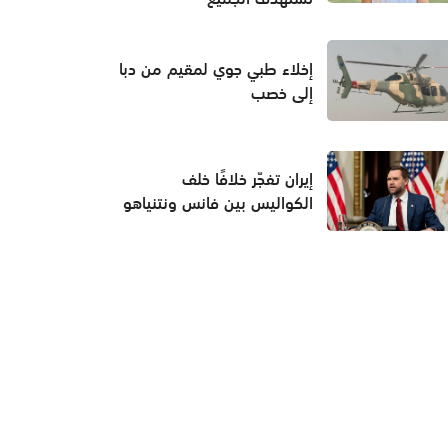
إخلاء طبي جوي لمقيم من دبا
إلى خصب
إيران تفجّر خلافًا خلف
الكواليس بين فانس ونتنياهو