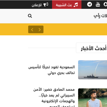
بث الشبيبة
للإعلان
ات رأي
إيران تنفي استهداف ميناء دمي
أحدث الأخبار
السعودية تقود تحركًا لتأسيس
تحالف بحري دولي
محمد الصادق خضير: الأمن
السيبراني لم يعد خيارًا..
والهجمات الإلكترونية
تستهدف الجميع