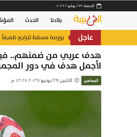
الجمعة ٣١ / يوليو / ٢٠٢٦
بلادنا
الحدث
المؤش
عاجل
بورصة مسقط تتراجع طفيفاً 
هدف عربي من ضمنهم.. فيف
لأجمل هدف في دور المجموعات
الاثنين ٢٩/يونيو/٢٠٢٦ ١٢:٢٨ م
الجماهير