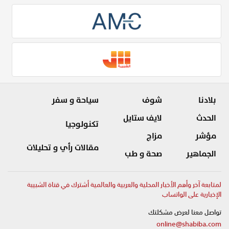
بلادنا
شوف
سياحة و سفر
الحدث
لايف ستايل
تكنولوجيا
مؤشر
مزاج
مقالات رأي و تحليلات
الجماهير
صحة و طب
لمتابعة آخر وأهم الأخبار المحلية والعربية والعالمية أشترك في قناة الشبيبة
الإخبارية على الواتساب
تواصل معنا لعرض مشكلتك
online@shabiba.com