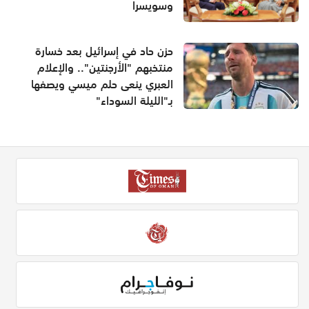
وسويسرا
حزن حاد في إسرائيل بعد خسارة
منتخبهم "الأرجنتين".. والإعلام
العبري ينعى حلم ميسي ويصفها
بـ"الليلة السوداء"