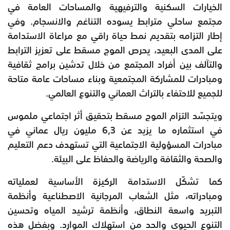
الخيارات السكنية والترفيهية والمساحات العامة في
مجتمع ساحلي مترابط يسوده التناغم والانسجام. وفي
إطار التزامه بتقديم نمط حياة راقي مع مراعاة الاستدامة
على المدى البعيد، يحرص الموج مسقط على تعزيز الترابط
والتآلف بين أفراد المجتمع من خلال تدشين برامج ثقافية
ومبادرات للمشاركة المجتمعية وبناء مساحات عامة متاحة
للجميع للاحتفاء بالتراث العماني والتنوع العالمي.
ويتجسّد التزام الموج مسقط بتحقيق أثر اجتماعي ملموس
في استثماره ما يزيد عن 6,3 مليون ريال عماني في
مبادرات المسؤولية الاجتماعية التي تستهدف دعم التعليم
والصحة والثقافة والرياضة والحفاظ على البيئة.
كما تشكّل الاستدامة الركيزة الأساسية لعملياته
ومبادراته، مثل الشعاب المرجانية الاصطناعية وأنظمة
التبريد واسعة النطاق، وأنظمة ترشيد المياه وتحسين
التنوع الحيوي والحد من استهلاك الموارد. وبفضل هذه