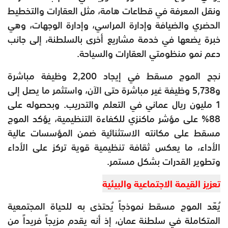
ونقل المعرفة في قطاعات هامة، مثل العقارات والتخطيط
الحضري والضيافة وإدارة المراسي، وإدارة الوجهات، وهي
خبرة يضعها في خدمة مشاريع أخرى بالسلطنة، إلى جانب
دعم نمو منظومتي العقارات والسياحة.
نجح الموج مسقط في إيجاد 2,200 وظيفة مباشرة
و5,738 وظيفة غير مباشرة حتى الآن، واستثمر ما يصل إلى
1 مليون ريال عماني في التعلم والتدريب. وبحصوله على
88% على مؤشر ماكنزي للكفاءة التنظيمية، يؤكد الموج
مسقط على مكانته الاستثنائية ضمن المؤسسات عالية
الأداء، ما يعكس ثقافة تنظيمية قوية تركز على الأداء
وتطوير القدرات بشكل مستمر.
تعزيز القيمة الاجتماعية والبيئية
يُعّد الموج مسقط نموذجاً يُحتذى به للحياة المجتمعية
المتكاملة في سلطنة عمان، إذ أنه يقدم مزيجاً فريداً من