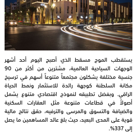
يستقطب الموج مسقط الذي أصبح اليوم أحد أشهر
الوجهات السياحية العالمية، مشترين من أكثر من 90
جنسية مختلفة يشكلون مجتمعاً متنوعاً أسهم في ترسيخ
مكانة السلطنة كوجهة رائدة للاستثمار ونمط الحياة
الراقي. وبفضل تطبيقه لنموذج اقتصادي متنوع يشمل
أصولاً في قطاعات متنوعة مثل العقارات السكنية
والضيافة والتسوق والمرسى والترفيه، حقق نتائج مالية
قوية على المدى البعيد، حيث بلغ عائد المساهمين ما يصل
إلى 337%.