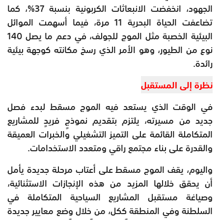
الجهود، انخفضت الانبعاثات الكربونية بنسبة 37%، كما
تضاعفت الحياة البحرية 11 مرة، فيما أسهمت الموائل
البيئية الخصبة مثل الموج للجولف، في دعم ما يصل 140
نوع من الطيور، وهو الأمر الذي رسخ مكانته كوجهة بيئية
رائدة.
نظرة إلى المستقبل
في الوقت الذي يستعد فيه الموج مسقط لبدء فصل
جديد من مسيرته، يلتزم بتقديم نموذجٍ فريدٍ للمشاريع
المتكاملة القائمة على التميز التشغيلي والخبرات العميقة
والقدرة على بناء مجتمع راقي ومتعدد الاستخدامات.
واليوم، يقف الموج مسقط على أعتاب مرحلة جديدة يأمل
أن يحقق خلالها المزيد من هذه الإنجازات الاستثنائية،
وصياغة مستقبل المشاريع السياحية المتكاملة في
السلطنة وفي المنطقة ككل، من خلال وضع معايير جديدة