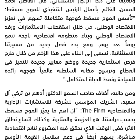
وتعليقاً على هذا الإنجاز الاستثنائي، قال الفاضل أحمد
المسن، القائم بأعمال الرئيس التنفيذي للموج مسقط:
"تأسس الموج مسقط كوجهة متكاملة تسهم في تعزيز
الاقتصاد الوطني، من خلال استقطاب الاستثمارات ورفد
الاقتصاد الوطني وبناء منظومة اقتصادية ناجحة تنمو
يوماً بعد يوم. ومع بدء فصل جديد من مسيرتنا
الاستثنائية، نسعى إلى البناء على هذا الزخم من خلال طرح
فرص استثمارية جديدة ووضع معايير جديدة للتميز في
القطاع وترسيخ مكانة السلطنة عالمياً كوجهة رائدة
للسياحة ونمط الحياة المتكامل."
ومن جانبه، أضاف صاحب السمو الدكتور أدهم بن تركي آل
سعيد، الشريك المؤسس للشركة للاستشارات الإدارية
والاقتصادية The Firm: "إن أهم ما يميّز الموج مسقط،
بحسب دراستنا، هو العزيمة والمثابرة، وكذلك اتساع نطاق
الأثر؛ ففي الوقت الذي يحقق فيه المشروع نتائج اقتصادية
مباشرة، يسهم أيضاً في دعم سلاسل القيمة الأوسع