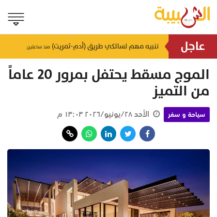
عاجل
شركتان حكوميتان مصريتان تفوزان بصفقة ضخمة في سلطنة عمان
الموج مسقط يحتفل بمرور 20 عاماً
تنبيه مهم لسالكي طريق (أدم-ثمريت)
منذ ساعتين
من التميز
الأحد ٢٨/يونيو/٢٠٢٦ ١٣:٠٣ م
سياحة و سفر