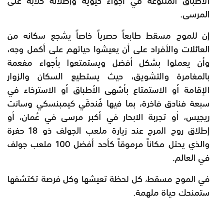
الأطباق المتنوعة في أجواء حيوية وإطلالة خلابة على
المرسى.
إن للموج مسقط طابعاً حصرياً خاصاً يشجع سكانه من
العائلات والأفراد على أن يعيشوا حياتهم على أكمل وجه،
وأن يعملوا بشكل أفضل ويستمتعوا بأجواء مفعمة
بالمغامرة والتشويق، حيث يستطيع السكان والزوار
الإقامة أو الاستمتاع بأشهى الأطباق أو الاسترخاء في
سبعة فنادق فاخرة، بما فيها فُندقَي كيمبنسكي وسانت
ريجيس، أو تجربة الابحار في أكبر مرسى في عُمان، أو
إطلاق روح المرح عند زيارة ملعب الجولف ذو 18 حفرة
والذي يحتل مكاناً مرموقاً كأحد أفضل 100 ملعب جولف
في العالم.
في الموج مسقط، كل لحظة تعيشها وكل فرصة تكتشفها
ستمنحك حياة ملهمة.