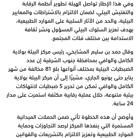
وفي هذا الإطار تواصل الهيئة تطوير أنظمة الرقابة
والتفتيش البيئي، لضمان الالتزام بالاشتراطات والمعايير
البيئية، والحد من الآثار السلبية على الموارد الطبيعية،
بهدف تعزيز السلوك البيئي المسؤول ونشر ثقافة
الاستدامة بين مختلف فئات المجتمع.
وقال حمد بن سليم المشايخي، رئيس مركز البيئة بولاية
الكامل والوافي بمحافظة جنوب الشرقية إن عدد
الضبطيات البيئية بمختلف أنواعها بلغ 81 مخالفة من شهر
يناير حتى يونيو الجاري، مشيرًا إلى أن مركز البيئة بولاية
الكامل والوافي تمكن من تحرير 5 ضبطيات لانتهاكات
بيئية متنوعة، خلال عملية رقابية مكثفة استمرت على مدار
24 ساعة.
وأوضح أن هذه الخطوة تأتي ضمن الحملات الميدانية
المستمرة التي ينفذها المركز لرصد التجاوزات وحماية
الموارد الطبيعية وتعزيز الالتزام بالتشريعات والقوانين