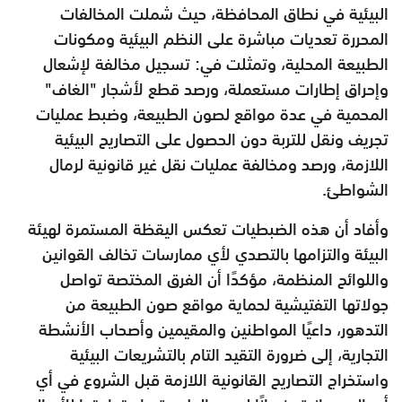
البيئية في نطاق المحافظة، حيث شملت المخالفات
المحررة تعديات مباشرة على النظم البيئية ومكونات
الطبيعة المحلية، وتمثلت في: تسجيل مخالفة لإشعال
وإحراق إطارات مستعملة، ورصد قطع لأشجار "الغاف"
المحمية في عدة مواقع لصون الطبيعة، وضبط عمليات
تجريف ونقل للتربة دون الحصول على التصاريح البيئية
اللازمة، ورصد ومخالفة عمليات نقل غير قانونية لرمال
الشواطئ.
وأفاد أن هذه الضبطيات تعكس اليقظة المستمرة لهيئة
البيئة والتزامها بالتصدي لأي ممارسات تخالف القوانين
واللوائح المنظمة، مؤكدًا أن الفرق المختصة تواصل
جولاتها التفتيشية لحماية مواقع صون الطبيعة من
التدهور، داعيًا المواطنين والمقيمين وأصحاب الأنشطة
التجارية، إلى ضرورة التقيد التام بالتشريعات البيئية
واستخراج التصاريح القانونية اللازمة قبل الشروع في أي