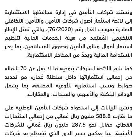
وتستند شركات التأمين في إدارة محافظها الاستثمارية
إلى لائحة استثمار أصول شركات التأمين والتأمين التكافلي
الصادرة بموجب القرار رقم (76/2020)، والتي تمثل الإطار
التنظيمي المُعتمد من هيئة الخدمات المالية لتنظيم
استثمار أموال وثائق التأمين وحقوق المساهمين، بما يعزز
الاستدامة المالية ويحدّ من المخاطر الاستثمارية.
كما تلزم اللائحة الشركات بتوجيه ما لا يقل عن 70 بالمائة
من إجمالي استثماراتها داخل سلطنة عُمان، مع تحديد
ضوابط ونسب استثمارية للأوعية المختلفة، بما يشمل
الودائع البنكية، والأسهم، والسندات، والعقارات.
وتشير البيانات إلى استحواذ شركات التأمين الوطنية على
ما يقارب 588.8 مليون ريال عُماني من إجمالي استثمارات
القطاع، مقابل نحو 287.5 مليون ريال عُماني للشركات
الأجنبية، بما يعكس حجم الدور الذي تضطلع به شركات