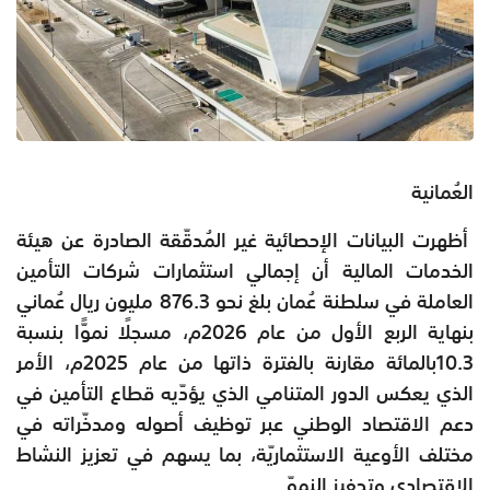
العُمانية
أظهرت البيانات الإحصائية غير المُدقّقة الصادرة عن هيئة
الخدمات المالية أن إجمالي استثمارات شركات التأمين
العاملة في سلطنة عُمان بلغ نحو 876.3 مليون ريال عُماني
بنهاية الربع الأول من عام 2026م، مسجلًا نموًّا بنسبة
10.3بالمائة مقارنة بالفترة ذاتها من عام 2025م، الأمر
الذي يعكس الدور المتنامي الذي يؤدّيه قطاع التأمين في
دعم الاقتصاد الوطني عبر توظيف أصوله ومدخّراته في
مختلف الأوعية الاستثماريّة، بما يسهم في تعزيز النشاط
الاقتصادي وتحفيز النموّ.