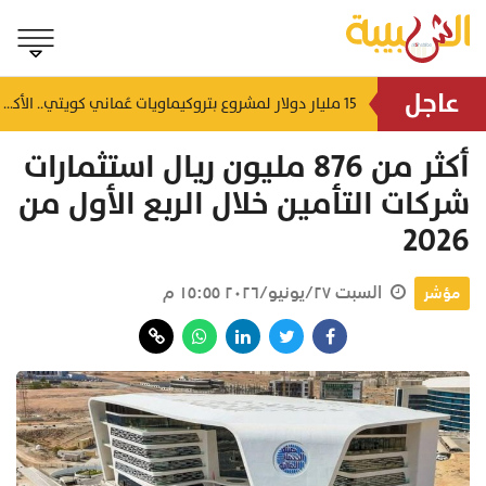
عاجل
رغم التحذيرات.. سقوط شخص في وادي جرزيز يستدعي تدخل فرق الإنقاذ
15 مليار دولار لمشروع بتروكيماويات عُماني كويتي.. الأكبر من نوعه بين دولتين خليجيتين
منذ ١١ ساعة
أكثر من 876 مليون ريال استثمارات
شركات التأمين خلال الربع الأول من
2026
السبت ٢٧/يونيو/٢٠٢٦ ١٥:٥٥ م
مؤشر