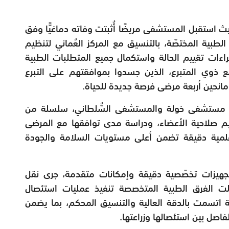
 استقبل المستشفى مريضًا أُثبتت وفاته دماغيًّا وفق
الطبية المختصّة، بالتنسيق مع المركز العُماني لتنظيم
إجراءات تقييم الحالة واستكمال جميع المتطلبات الطبية
مع ذوي المتبرع، الذين جسدوا بموافقتهم على التبرع
مانحين أربعة مرضى فرصة جديدة للحياة.
في مستشفى خولة والمستشفى السُّلطاني، سلسلة من
ييم صلاحية الأعضاء، ودراسة مدى توافقها مع المرضى
 علمية دقيقة تضمن أعلى مستويات السلامة والجودة
 تجهيزات تخصّصية دقيقة وإمكانات متقدمة، جرى نقل
ولت الفرق الطبية المتخصصة تنفيذ عمليات استئصال
 اتسمت بالدقة العالية والتنسيق المحكم، بما يضمن
اصل بين استئصالها وزراعتها.