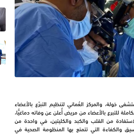
فى خولة، والمركز العُماني لتنظيم التبرّع بالأعضاء
املة للتبرع بالأعضاء من مريض أُعلن عن وفاته دماغيًّا،
ستفادة من القلب والكبد والكليتين، في واحدة من
يق والكفاءة التي تتمتع بها المنظومة الصحية في