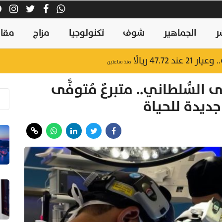
ر
الجماهير
شوف
تكنولوجيا
مزاج
مقال
ودة الحياة.. والأولى عربيًا وآسيويًا
منذ ٢٠ دقيقة
47.7 ريالًا
منذ ساعتين
سُّلطاني.. متبرعٌ مُتوفًّى