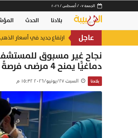
الجمعة ٠٧ / أغسطس / ٢٠٢٦
بلادنا
الحدث
المؤش
عاجل
سلطنة عمان ثالثًا عالميًا في ج
ارتفاع جديد في أسعار الذهب.. وعيار 21 عند 2
نجاح غير مسبوق للمستشفى ال
دماغيًّا يمنح 4 مرضى فرصةً جديدة للحياة
السبت ٢٧/يونيو/٢٠٢٦ ١٥:٣٢ م
بلادنا