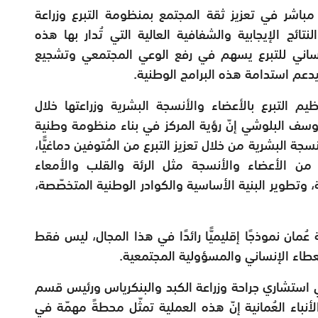
مباشر في تعزيز ثقة المجتمع بمنظومة التبرع وزراعة
ائج الإيجابية والشفافية العالية التي تُدار بها هذه
لإنساني للتبرع يسهم في رفع الوعي المجتمعي وتشجيع
يدعم استدامة هذه البرامج الوطنية.
ظيم التبرع بالأعضاء والأنسجة البشرية وزراعتها خلال
يوسف البلوشي إنّ رؤية المركز في بناء منظومة وطنية
سجة البشرية من خلال تعزيز التبرع من المُتوفين دماغيًّا،
من الأعضاء والأنسجة مثل الرئة والقلب والأمعاء
 وتطوير البنية الأساسية والكوادر الوطنية المتخصّصة،
ُمان نموذجًا إقليميًّا رائدًا في هذا المجال، ليس فقط
لعطاء الإنساني والمسؤولية المجتمعية.
مي استشاري جراحة وزراعة الكبد والبنكرياس ورئيس قسم
لأنباء العُمانية إنّ هذه العملية تمثّل محطةً مهمّة في