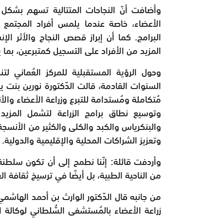
وأضافت أنّ النجاحات المتتالية تسهم بشكل 
الأعضاء، خاصة عندما يلمس أفراد المجتمع النت
البرامج. كما أن إبراز قصص النجاح والأثر ا
المزيد من الأفراد على التسجيل كمتبرعين، بما 
وحول الرؤية المستقبلية للمركز العُماني لتن
السنوات القادمة، قالت الدّكتورة نورين بنت 
مُتكاملة ومُستدامة للتبرع وزراعة الأعضاء والأن
وتوسيع نطاق برامج الزراعة لتشمل المزيد 
والبنكرياس والكبد والكلى والكثير من الأنسجة،
وتعزيز الشراكات المحلية والإقليمية والدولية.
وأردفت قائلة: إنّنا نطمح إلى أن تكون سلطنة ع
من الناحية الطبية، بل أيضًا في ترسيخ ثقافة ا
من جانبه قال الدّكتور الوارث بن أحمد الهاش
زراعة الأعضاء بالمُستشفى السُّلطاني لوكالة ا