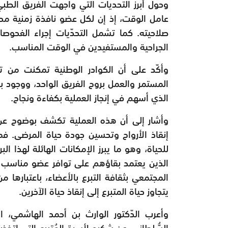
وحول أبرز التحديات التي واجهت الفريق الطبي 
عامل الوقت، إذ إن لكل عضو نافذة زمنية محد
صلاحيته. كما تشمل التحدّيات إجراء الفحوص
الجراحية والمستفيدين في الوقت المناسب.
وأكّد على أن الكوادر الوطنية تمكنت من تج
المستمر والعمل بروح الفريق الواحد، ووجود ب
الذي أسهم في إنجاز العملية بكفاءة ونجاح.
وأشار إلى أن هذه العملية تكشف بوضوح عن ال
إنقاذ الأرواح وتحسين جودة حياة المرضى. ف
للحياة، وهو ما يبرز الإمكانات الهائلة لهذا ا
الذين يعتمد بقاؤهم على توافر عضو مناسب لل
المجتمعي بثقافة التبرع بالأعضاء، باعتبارها م
يتجاوز حياة المتبرع إلى إنقاذ حياة الآخرين.
وأعرب الدّكتور الوارث بن أحمد الهاشمي، 
السُّلطاني، عن شكره لأسرة المُتبرع التي اتخذت 