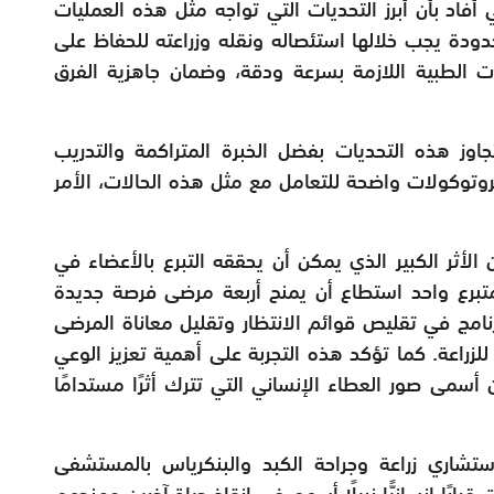
أفاد بأن أبرز التحديات التي تواجه مثل هذه العمليات
ودة يجب خلالها استئصاله ونقله وزراعته للحفاظ على
ات الطبية اللازمة بسرعة ودقة، وضمان جاهزية الفرق
اوز هذه التحديات بفضل الخبرة المتراكمة والتدريب
روتوكولات واضحة للتعامل مع مثل هذه الحالات، الأمر
أثر الكبير الذي يمكن أن يحققه التبرع بالأعضاء في
متبرع واحد استطاع أن يمنح أربعة مرضى فرصة جديدة
لبرنامج في تقليص قوائم الانتظار وتقليل معاناة المرضى
زراعة. كما تؤكد هذه التجربة على أهمية تعزيز الوعي
ن أسمى صور العطاء الإنساني التي تترك أثرًا مستدامًا
استشاري زراعة وجراحة الكبد والبنكرياس بالمستشفى
قرارًا إنسانيًّا نبيلًا أسهم في إنقاذ حياة آخرين ومنحهم