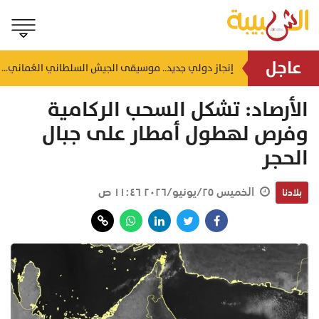
عاجل
أمطار رعدية ورذاذ مستمر.. "الأرصاد" توضح التطورات الجوية في جبال الحجر وظفار
إنجاز دولي جديد.. موسيقى الجيش السلطاني العُماني تتوج بالمركز الأول في المشاة والانضباط بأسكتلندا
منذ ١٦ ساعة
الأرصاد: تشكل السحب الركامية
وفرص لهطول أمطار على جبال
الحجر
الخميس ٢٥/يونيو/٢٠٢٦ ١١:٤٦ ص
بلادنا