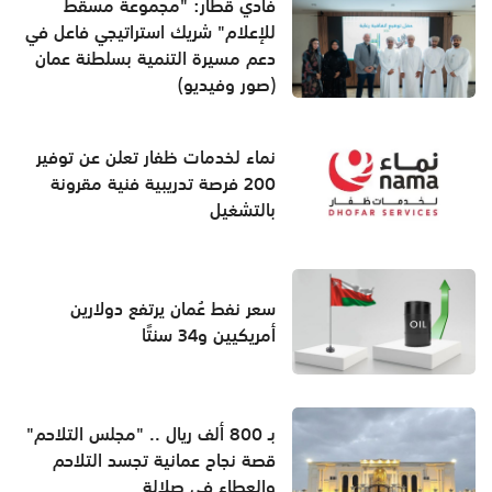
فادي قطار: "مجموعة مسقط
للإعلام" شريك استراتيجي فاعل في
دعم مسيرة التنمية بسلطنة عمان
(صور وفيديو)
نماء لخدمات ظفار تعلن عن توفير
200 فرصة تدريبية فنية مقرونة
بالتشغيل
سعر نفط عُمان يرتفع دولارين
أمريكيين و34 سنتًا
بـ 800 ألف ريال .. "مجلس التلاحم"
قصة نجاح عمانية تجسد التلاحم
والعطاء في صلالة