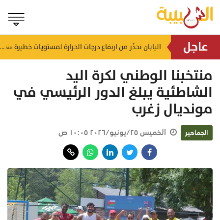
عاجل
بـ 800 ألف ريال .. "مجلس التلاحم" قصة نجاح عمانية تجسد التلاحم والعطاء في صلالة
اليابان تحذّر من ارتفاع درجات الحرارة لمستويات خطيرة
منذ ٣ ساعات
منذ ٣ ساعات
منتخبنا الوطني لكرة اليد
الشاطئية يبلغ الدور الرئيسي في
مونديال زغرب
الخميس ٢٥/يونيو/٢٠٢٦ ١٠:٠٥ ص
الجماهير