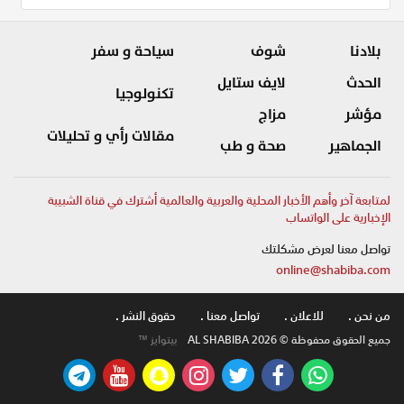
بلادنا
شوف
سياحة و سفر
الحدث
لايف ستايل
تكنولوجيا
مؤشر
مزاج
مقالات رأي و تحليلات
الجماهير
صحة و طب
لمتابعة آخر وأهم الأخبار المحلية والعربية والعالمية أشترك في قناة الشبيبة
الإخبارية على الواتساب
تواصل معنا لعرض مشكلتك
online@shabiba.com
من نحن .
للاعلان .
تواصل معنا .
حقوق النشر .
جميع الحقوق محفوظة © AL SHABIBA 2026
بيتوايز ™