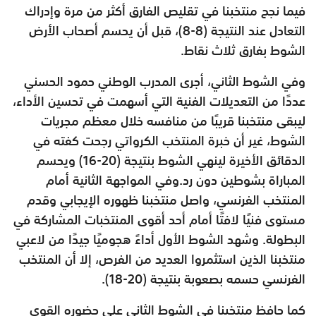
فيما نجح منتخبنا في تقليص الفارق أكثر من مرة وإدراك
التعادل عند النتيجة (8-8)، قبل أن يحسم أصحاب الأرض
الشوط بفارق ثلاث نقاط.
وفي الشوط الثاني، أجرى المدرب الوطني حمود الحسني
عددًا من التعديلات الفنية التي أسهمت في تحسين الأداء،
ليبقى منتخبنا قريبًا من منافسه خلال معظم مجريات
الشوط، غير أن خبرة المنتخب الكرواتي رجحت كفته في
الدقائق الأخيرة لينهي الشوط بنتيجة (20-16) ويحسم
المباراة بشوطين دون رد.وفي المواجهة الثانية أمام
المنتخب الفرنسي، واصل منتخبنا ظهوره الإيجابي وقدم
مستوى فنيًا لافتًا أمام أحد أقوى المنتخبات المشاركة في
البطولة. وشهد الشوط الأول أداءً هجوميًا جيدًا من لاعبي
منتخبنا الذين استثمروا العديد من الفرص، إلا أن المنتخب
الفرنسي حسمه بصعوبة بنتيجة (20-18).
كما حافظ منتخبنا في الشوط الثاني على حضوره القوي