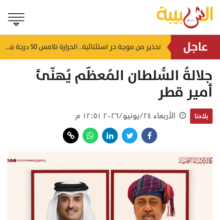
عاجل
لتشوه المظهر الحضاري وتعطل الحركة التجارية.. أهالي العوابي يطالبون عبر "الشبيبة" بإنقاذ سوقهم القديم من "كبارة الأسماك" المهجورة
تحذير من موجة حر استثنائية.. الحرارة تلامس 50 درجة في بعض مناطق سلطنة عُمان
منذ ٥ ساعات
جلالةُ السُّلطان المُعظّم يُهنّئ
أمير قطر
الأربعاء ٢٤/يونيو/٢٠٢٦ ١٢:٥١ م
بلادنا