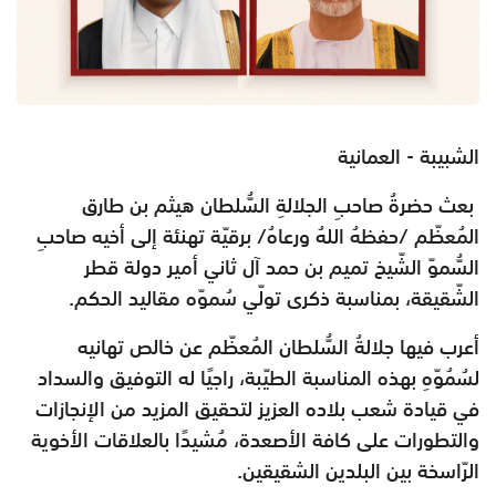
الشبيبة - العمانية
بعث حضرةُ صاحبِ الجلالةِ السُّلطان هيثم بن طارق
المُعظّم /حفظهُ اللهُ ورعاهُ/ برقيّة تهنئة إلى أخيه صاحبِ
السُّموّ الشّيخ تميم بن حمد آل ثاني أمير دولة قطر
الشّقيقة، بمناسبة ذكرى تولّي سُموّه مقاليد الحكم.
أعرب فيها جلالةُ السُّلطان المُعظّم عن خالص تهانيه
لسُمُوّهِ بهذه المناسبة الطيّبة، راجيًا له التوفيق والسداد
في قيادة شعب بلاده العزيز لتحقيق المزيد من الإنجازات
والتطورات على كافة الأصعدة، مُشيدًا بالعلاقات الأخوية
الرّاسخة بين البلدين الشقيقين.