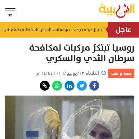
عاجل
أمطار رعدية ورذاذ مستمر.. "الأرصاد" توضح التطورات الجوية في جبال الحجر وظفار
إنجاز دولي جديد.. موسيقى الجيش السلطاني العُماني تتوج بالمركز الأول في المشاة والانضباط بأسكتلندا
منذ ٨ ساعات
روسيا تبتكرُ مركبات لمكافحة
سرطان الثدي والسكري
الثلاثاء ٢٣/يونيو/٢٠٢٦ ١٤:٤٤ م
صحة و طب