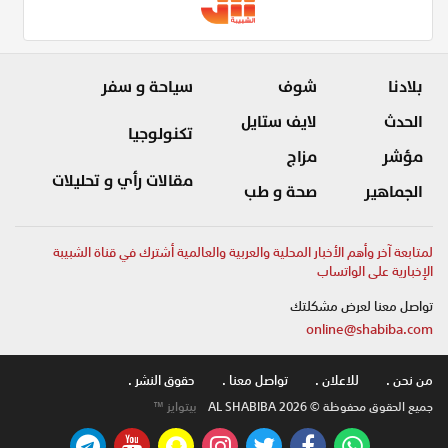
بلادنا
شوف
سياحة و سفر
الحدث
لايف ستايل
تكنولوجيا
مؤشر
مزاج
مقالات رأي و تحليلات
الجماهير
صحة و طب
لمتابعة آخر وأهم الأخبار المحلية والعربية والعالمية أشترك في قناة الشبيبة
الإخبارية على الواتساب
تواصل معنا لعرض مشكلتك
online@shabiba.com
من نحن .
للاعلان .
تواصل معنا .
حقوق النشر .
جميع الحقوق محفوظة © AL SHABIBA 2026
بيتوايز ™