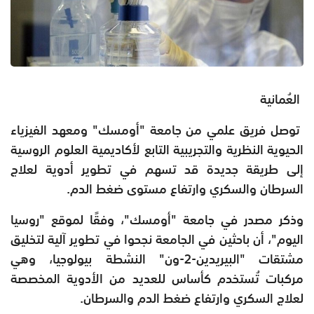
العُمانية
توصل فريق علمي من جامعة "أومسك" ومعهد الفيزياء
الحيوية النظرية والتجريبية التابع لأكاديمية العلوم الروسية
إلى طريقة جديدة قد تسهم في تطوير أدوية لعلاج
السرطان والسكري وارتفاع مستوى ضغط الدم.
وذكر مصدر في جامعة "أومسك"، وفقًا لموقع "روسيا
اليوم"، أن باحثين في الجامعة نجحوا في تطوير آلية لتخليق
مشتقات "البيريدين-2-ون" النشطة بيولوجيا، وهي
مركبات تُستخدم كأساس للعديد من الأدوية المخصصة
لعلاج السكري وارتفاع ضغط الدم والسرطان.