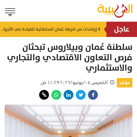
عاجل
كيا وباكستان
4 إرشادات من شرطة عُمان السلطانية للقيادة في الأجواء المغبرة
منذ ١٤ ساعة
سلطنة عُمان وبيلاروس تبحثان
فرص التعاون الاقتصادي والتجاري
والاستثماري
الخميس ٠٤/يونيو/٢٠٢٦ ١١:٢٩ ص
مؤشر