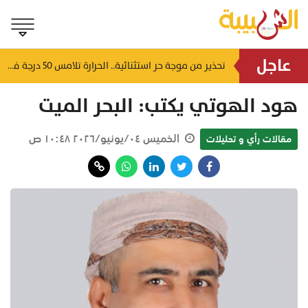
عاجل
لتشوه المظهر الحضاري وتعطل الحركة التجارية.. أهالي العوابي يطالبون عبر "الشبيبة" بإنقاذ سوقهم القديم من "كبارة الأسماك" المهجورة
تحذير من موجة حر استثنائية.. الحرارة تلامس 50 درجة في بعض مناطق سلطنة عُمان
منذ ١١ ساعة
هود الهوتي يكتب: البحر الميت
الخميس ٠٤/يونيو/٢٠٢٦ ١٠:٤٨ ص
مقالات رأي و تحليلات