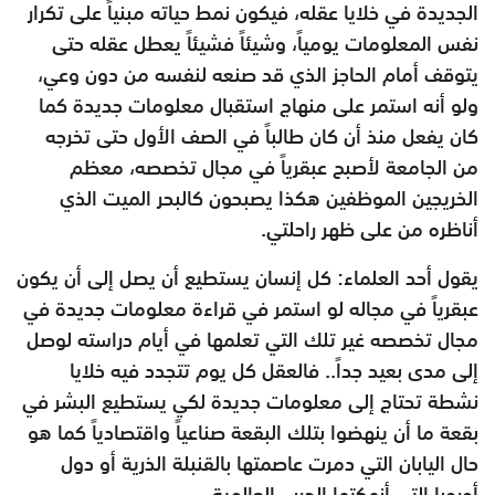
الجديدة في خلايا عقله، فيكون نمط حياته مبنياً على تكرار
نفس المعلومات يومياً، وشيئاً فشيئاً يعطل عقله حتى
يتوقف أمام الحاجز الذي قد صنعه لنفسه من دون وعي،
ولو أنه استمر على منهاج استقبال معلومات جديدة كما
كان يفعل منذ أن كان طالباً في الصف الأول حتى تخرجه
من الجامعة لأصبح عبقرياً في مجال تخصصه، معظم
الخريجين الموظفين هكذا يصبحون كالبحر الميت الذي
أناظره من على ظهر راحلتي.
يقول أحد العلماء: كل إنسان يستطيع أن يصل إلى أن يكون
عبقرياً في مجاله لو استمر في قراءة معلومات جديدة في
مجال تخصصه غير تلك التي تعلمها في أيام دراسته لوصل
إلى مدى بعيد جداً.. فالعقل كل يوم تتجدد فيه خلايا
نشطة تحتاج إلى معلومات جديدة لكي يستطيع البشر في
بقعة ما أن ينهضوا بتلك البقعة صناعياً واقتصادياً كما هو
حال اليابان التي دمرت عاصمتها بالقنبلة الذرية أو دول
أوروبا التي أنهكتها الحرب العالمية