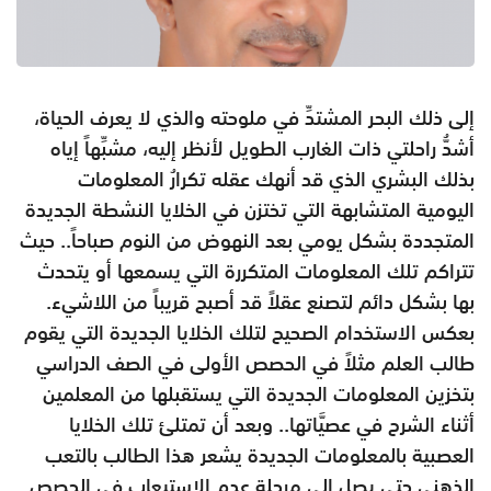
إلى ذلك البحر المشتدِّ في ملوحته والذي لا يعرف الحياة،
أشدُّ راحلتي ذات الغارب الطويل لأنظر إليه، مشبِّهاً إياه
بذلك البشري الذي قد أنهك عقله تكرارُ المعلومات
اليومية المتشابهة التي تختزن في الخلايا النشطة الجديدة
المتجددة بشكل يومي بعد النهوض من النوم صباحاً.. حيث
تتراكم تلك المعلومات المتكررة التي يسمعها أو يتحدث
بها بشكل دائم لتصنع عقلاً قد أصبح قريباً من اللاشيء.
بعكس الاستخدام الصحيح لتلك الخلايا الجديدة التي يقوم
طالب العلم مثلاً في الحصص الأولى في الصف الدراسي
بتخزين المعلومات الجديدة التي يستقبلها من المعلمين
أثناء الشرح في عصيَّاتها.. وبعد أن تمتلئ تلك الخلايا
العصبية بالمعلومات الجديدة يشعر هذا الطالب بالتعب
الذهني حتى يصل إلى مرحلة عدم الاستيعاب في الحصص