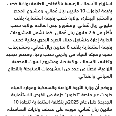
استزراع الأسماك الزعنفية بالأقفاص العائمة بولاية خصب
بقيمة تجاوزت 10 ملايين ريال عُماني، ومشروع المحجر
والمختبر البيطري بولاية خصب بقيمة استثمارية بلغت
مليوني ريال عُماني، ومشروع بيض المائدة بولاية خصب
بأكثر من 2.6 مليون ريال عُماني. كما تشمل المشروعات
الحالية إدارة وتشغيل ميناء الصيد البحري بولاية خصب
بقيمة استثمارية بلغت 8 ملايين ريال عُماني، ومشروعات
تنقية وتعبئة المياه في ولايتي خصب ودبا، ومصنع تجميد
وتغليف الأسماك بولاية دبا، ومشروع البيوت المحمية
الزراعية، فضلًا عن عدد من المشروعات المرتبطة بالقطاع
السياحي والغذائي.
ووضح أن وزارة الثروة الزراعية والسمكية وموارد المياه
طرحت عبر منصة "تطوير" حزمة من الفرص الاستثمارية
الجديدة خلال عام 2025م بتكلفة استثمارية تتجاوز 10
ملايين ريال عُماني، موزعة على مختلف ولايات المحافظة،