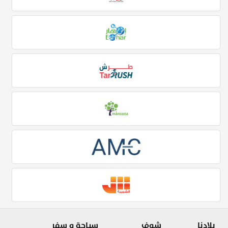
بلادنا
شوف
سياحة و سفر