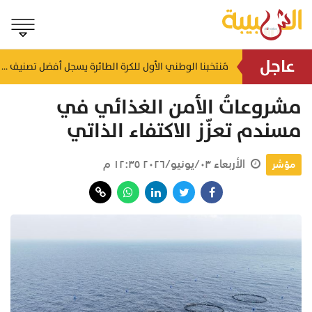
عاجل
ة لمستويات خطيرة
مُنتخبنا الوطني الأول للكرة الطائرة يسجل أفضل تصنيف عالميّ له
منذ ساعتين
مشروعاتُ الأمن الغذائي في
مسندم تعزّز الاكتفاء الذاتي
الأربعاء ٠٣/يونيو/٢٠٢٦ ١٢:٣٥ م
مؤشر