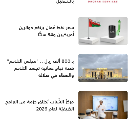
بالتشغيل
سعر نفط عُمان يرتفع دولارين
أمريكيين و34 سنتًا
بـ 800 ألف ريال .. "مجلس التلاحم"
قصة نجاح عمانية تجسد التلاحم
والعطاء في صلالة
مركزُ الشّباب يُطلق حزمة من البرامج
الصّيفيّة لعام 2026