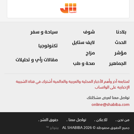
بلادنا
شوف
سياحة و سفر
الحدث
لايف ستايل
تكنولوجيا
مؤشر
مزاج
مقالات رأي و تحليلات
الجماهير
صحة و طب
لمتابعة آخر وأهم الأخبار المحلية والعربية والعالمية أشترك في قناة الشبيبة
الإخبارية على الواتساب
تواصل معنا لعرض مشكلتك
online@shabiba.com
من نحن .
للاعلان .
تواصل معنا .
حقوق النشر .
جميع الحقوق محفوظة © AL SHABIBA 2026
بيتوايز ™