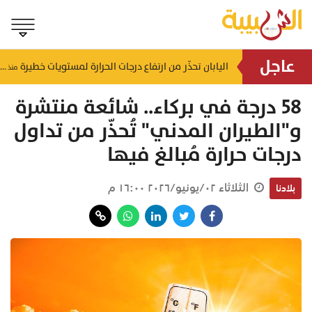
عاجل
بـ 800 ألف ريال .. "مجلس التلاحم" قصة نجاح عمانية تجسد التلاحم والعطاء في صلالة
اليابان تحذّر من ارتفاع درجات الحرارة لمستويات خطيرة
منذ ٧ ساعات
منذ ٧ ساعات
58 درجة في بركاء.. شائعة منتشرة
و"الطيران المدني" تُحذّر من تداول
درجات حرارة مُبالغ فيها
الثلاثاء ٠٢/يونيو/٢٠٢٦ ١٦:٠٠ م
بلادنا