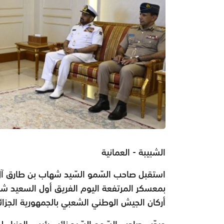
الشبيبة - العمانية
استقبل صاحب السّمو السّيد شهاب بن طارق آل 
بمعسكر المرتفعة اليوم الفريق أول السعيد شنق
أركان الجيش الوطني الشعبي بالجمهورية الجزائر
ورحّب صاحب السّمو السّيد نائب رئيس الوزراء لش