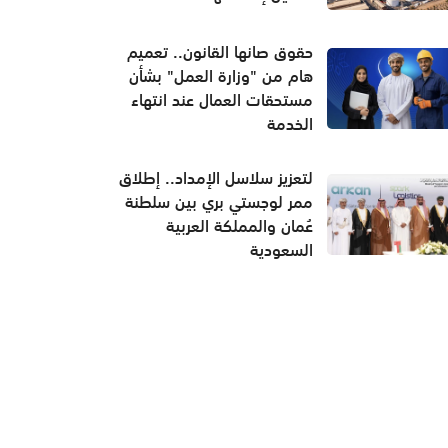
حقوق صانها القانون.. تعميم
هام من "وزارة العمل" بشأن
مستحقات العمال عند انتهاء
الخدمة
لتعزيز سلاسل الإمداد.. إطلاق
ممر لوجستي بري بين سلطنة
عُمان والمملكة العربية
السعودية