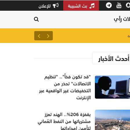
بث الشبيبة
للإعلان
ات رأي
لتعزيز سلاسل الإمداد.. إطلاق 
أحدث الأخبار
"قد تكون فخاً".. "تنظيم
الاتصالات" تحذر من
التخفيضات غير الواقعية عبر
الإنترنت
بقفزة 206%.. الهند تعزز
مشترياتها من النفط العُماني
لتأمين إمداداتها