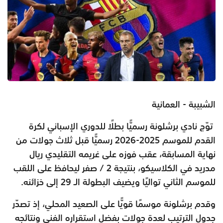
الشبيبة - العمانية
توّج نادي برشلونة رسميًّا بطلًا للدوري الإسباني لكرة
القدم للموسم 2025-2026 رسميًّا قبل ثلاث جولات من
نهاية المسابقة، عقب فوزه على غريمه التقليدي ريال
مدريد في الكلاسيكو، بنتيجة 2 / صفر ليحافظ على اللقب
للموسم الثاني تواليًا ويضيف البطولة الـ 29 إلى خزائنه.
وقدم برشلونة موسمًا قويًّا على الصعيد المحلي، إذ تصدّر
جدول الترتيب لعدة جولات بفضل استقراره الفني ونتائجه