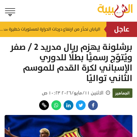
عاجل
بـ 800 ألف ريال .. "مجلس التلاحم" قصة نجاح عمانية تجسد التلاحم والعطاء في صلالة
اليابان تحذّر من ارتفاع درجات الحرارة لمستويات خطيرة
منذ ١٤ ساعة
منذ ١٤ ساعة
برشلونة يهزم ريال مدريد 2 / صفر
ويُتوّج رسميًّا بطلًا للدوري
الإسباني لكرة القدم للموسم
الثاني تواليًا
الاثنين ١١/مايو/٢٠٢٦ ١٠:٢٣ ص
الجماهير