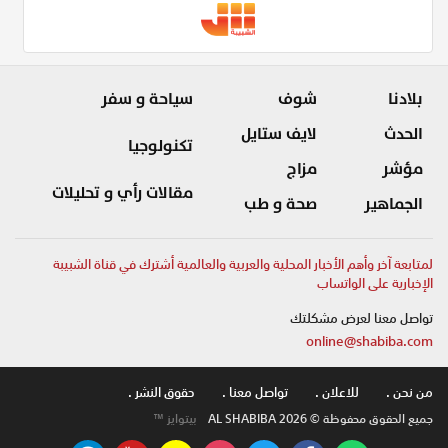
بلادنا
شوف
سياحة و سفر
الحدث
لايف ستايل
تكنولوجيا
مؤشر
مزاج
مقالات رأي و تحليلات
الجماهير
صحة و طب
لمتابعة آخر وأهم الأخبار المحلية والعربية والعالمية أشترك في قناة الشبيبة
الإخبارية على الواتساب
تواصل معنا لعرض مشكلتك
online@shabiba.com
من نحن .
للاعلان .
تواصل معنا .
حقوق النشر .
جميع الحقوق محفوظة © AL SHABIBA 2026
بيتوايز ™