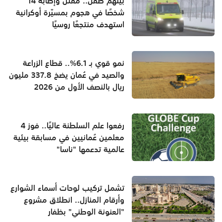
بينهم طفل.. مقتل وإصابة 14
شخصًا في هجوم بمسيّرة أوكرانية
استهدف منتجعًا روسيًا
نمو قوي بـ 6.1%.. قطاع الزراعة
والصيد في عُمان يضخ 337.8 مليون
ريال بالنصف الأول من 2026
رفعوا علم السلطنة عاليًا.. فوز 4
معلمين عُمانيين في مسابقة بيئية
عالمية تدعمها "ناسا"
تشمل تركيب لوحات أسماء الشوارع
وأرقام المنازل.. انطلاق مشروع
"العنونة الوطني" بظفار