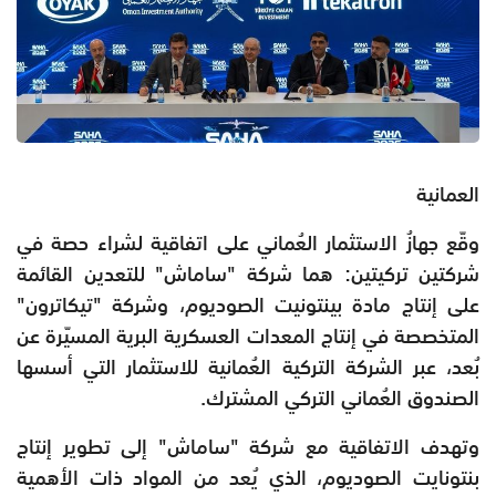
العمانية
وقّع جهازُ الاستثمار العُماني على اتفاقية لشراء حصة في
شركتين تركيتين: هما شركة "ساماش" للتعدين القائمة
على إنتاج مادة بينتونيت الصوديوم، وشركة "تيكاترون"
المتخصصة في إنتاج المعدات العسكرية البرية المسيّرة عن
بُعد، عبر الشركة التركية العُمانية للاستثمار التي أسسها
الصندوق العُماني التركي المشترك.
وتهدف الاتفاقية مع شركة "ساماش" إلى تطوير إنتاج
بنتونايت الصوديوم، الذي يُعد من المواد ذات الأهمية