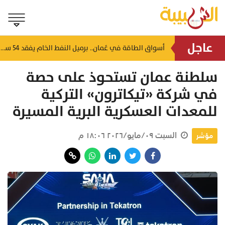
عاجل
أمطار رعدية ورياح هابطة نشطة.. تطورات الطقس في جبال الحجر خلال الساعات القادمة
أسواق الطاقة في عُمان.. برميل النفط الخام يفقد 54 سنتًا في أحدث تداول رسمي
منذ ١٨ ساعة
سلطنة عمان تستحوذ على حصة
في شركة «تيكاترون» التركية
للمعدات العسكرية البرية المسيرة
السبت ٠٩/مايو/٢٠٢٦ ١٨:٠٦ م
مؤشر