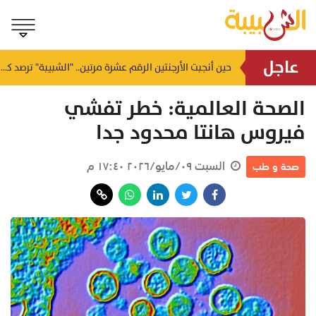
عاجل
21 يوليو الجاري بدء فترة تعديل الرغبات لطلبة دبلوم التعليم العام
حين أنجبت الأرجنتين الرقم عشرة مرتين.. "الشبيبة" ترصد كيف أعاد مارادونا وميسي تعريف العبقرية؟
منذ ١٦ ساعة
الصحة العالمية: خطر تفشي
فيروس هانتا محدود جدا
السبت ٠٩/مايو/٢٠٢٦ ١٧:٤٠ م
صحة و طب