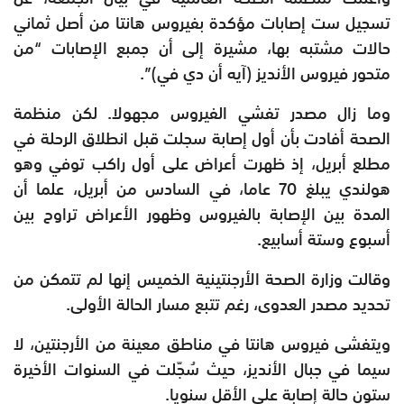
تسجيل ست إصابات مؤكدة بفيروس هانتا من أصل ثماني
حالات مشتبه بها، مشيرة إلى أن جمبع الإصابات “من
متحور فيروس الأنديز (آيه أن دي في)”.
وما زال مصدر تفشي الفيروس مجهولا. لكن منظمة
الصحة أفادت بأن أول إصابة سجلت قبل انطلاق الرحلة في
مطلع أبريل، إذ ظهرت أعراض على أول راكب توفي وهو
هولندي يبلغ 70 عاما، في السادس من أبريل، علما أن
المدة بين الإصابة بالفيروس وظهور الأعراض تراوح بين
أسبوع وستة أسابيع.
وقالت وزارة الصحة الأرجنتينية الخميس إنها لم تتمكن من
تحديد مصدر العدوى، رغم تتبع مسار الحالة الأولى.
ويتفشى فيروس هانتا في مناطق معينة من الأرجنتين، لا
سيما في جبال الأنديز، حيث سُجّلت في السنوات الأخيرة
ستون حالة إصابة على الأقل سنويا.