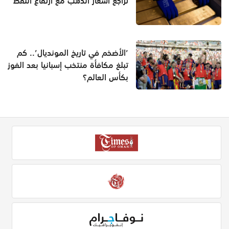
تراجعُ أسعار الذّهب مع ارتفاع النّفط
’الأضخم في تاريخ المونديال’.. كم
تبلغ مكافأة منتخب إسبانيا بعد الفوز
بكأس العالم؟