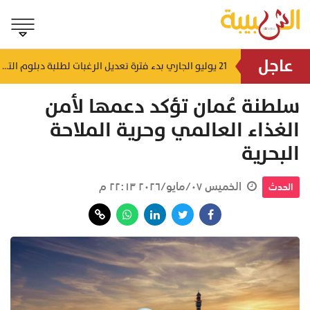
عاجل
ً للجنود القتلى
21 يوليو الجاري بدء فترة تعديل الرغبات لطلبة دبلوم التعليم العام
منذ ساعة
سلطنة عُمان تؤكد دعمها لأمن
الغذاء العالمي وحرية الملاحة
البحرية
الخميس ٠٧/مايو/٢٠٢٦ ٢٢:١٣ م
الحدث