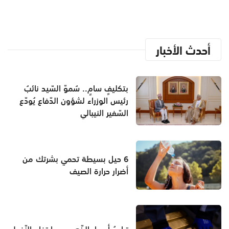
أحدث الأخبار
بتكليفٍ سامٍ.. سُموّ السّيد نائبُ
رئيس الوزراء لشؤون الدّفاع يُودّع
السّفير النيبالي
6 حيل بسيطة تحمي بشرتك من
أضرار حرارة الصيف