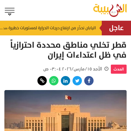
عاجل
بـ 800 ألف ريال .. "مجلس التلاحم" قصة نجاح عمانية تجسد التلاحم والعطاء في صلالة
اليابان تحذّر من ارتفاع درجات الحرارة لمستويات خطيرة
منذ ٣ ساعات
منذ ٤ ساعات
قطر تخلي مناطق محددة احترازياً
في ظل اعتداءات إيران
الأحد ١٥/مارس/٢٠٢٦ ٠٣:٠٤ ص
الحدث