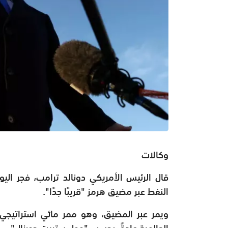
وكالات
قال الرئيس الأمريكي دونالد ترامب، فجر اليو
النفط عبر مضيق هرمز "قريبًا جدًا".
العالمية عادةً، بحسب "وول ستريت جورنال".