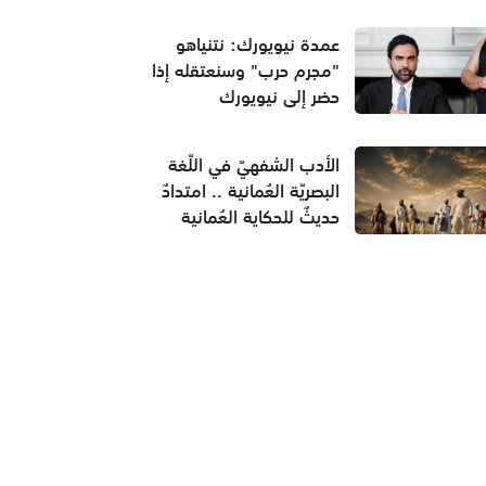
عمدة نيويورك: نتنياهو
"مجرم حرب" وسنعتقله إذا
حضر إلى نيويورك
الأدب الشفهيّ في اللّغة
البصريّة العُمانية .. امتدادٌ
حديثٌ للحكاية العُمانية