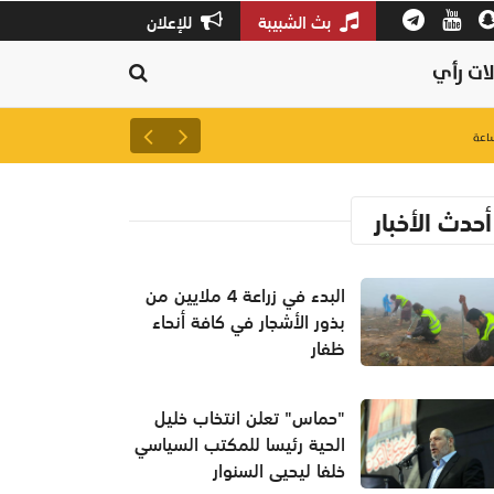
بث الشبيبة
للإعلان
ات رأي
عمدة نيويورك: نتنياهو "مجرم ح
أحدث الأخبار
البدء في زراعة 4 ملايين من
بذور الأشجار في كافة أنحاء
ظفار
"حماس" تعلن انتخاب خليل
الحية رئيسا للمكتب السياسي
خلفا ليحيى السنوار