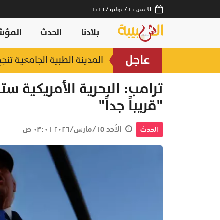
الاثنين ٢٠ / يوليو / ٢٠٢٦
بلادنا
الحدث
المؤش
عاجل
المدينة الطبية الجامعية ت
ترامب: البحرية الأمريكية س
"قريباً جداً"
الأحد ١٥/مارس/٢٠٢٦ ٠٣:٠١ ص
الحدث