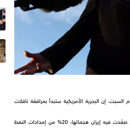
م السبت، إن البحرية الأمريكية ستبدأ بمرافقة ناقلات
ويمر عبر المضيق، وهو ممر مائي استراتيجي صعّدت فيه إيران هجماتها، 20% من إمدادات النفط