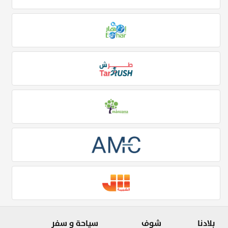
بلادنا
شوف
سياحة و سفر