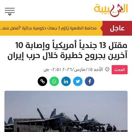
عاجل
لتطوير البنى الأساسية.. "الثروة الزراعية" توقع اتفاقية التصميم والإشراف لمدينة الصناعات السمكية
محافظ الظاهرة يُكرّم 3 جهات حكومية بجائزة "أفضل منفذ تقديم خدمة" لعام 2025
منذ ٥ ساعات
منذ ٥ ساعات
مقتل 13 جندياً أمريكياً وإصابة 10
آخرين بجروح خطيرة خلال حرب إيران
الأحد ١٥/مارس/٢٠٢٦ ٠٢:٥١ ص
الحدث