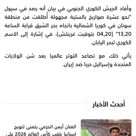
وأفاد الجيش الكوري الجنوبي في بيان أنه رصد في سيول
"نحو عشرة صواريخ بالستية مجهولة أُطلقت من منطقة
سونان في كوريا الشمالية باتجاه بحر الشرق قرابة الساعة
13,20" (04,20 بتوقيت غرينتش)، في إشارة إلى الاسم
الكوري لبحر اليابان.
يأتي ذلك مع تصاعد التوتر عالميا بعد شن الولايات
المتحدة وإسرائيل حربا ضد إيران.
أحدث الأخبار
الفنان أيمن الحزمي يتمنى تتويج
إسبانيا بلقب كأس العالم 2026 على