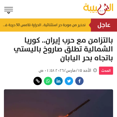
عاجل
لتشوه المظهر الحضاري وتعطل الحركة التجارية.. أهالي العوابي يطالبون عبر "الشبيبة" بإنقاذ سوقهم القديم من "كبارة الأسماك" المهجورة
تحذير من موجة حر استثنائية.. الحرارة تلامس 50 درجة في بعض مناطق سلطنة عُمان
منذ ٨ ساعات
بالتزامن مع حرب إيران.. كوريا
الشمالية تطلق صاروخ باليستي
باتجاه بحر اليابان
الأحد ١٥/مارس/٢٠٢٦ ٠١:٤٨ ص
الحدث