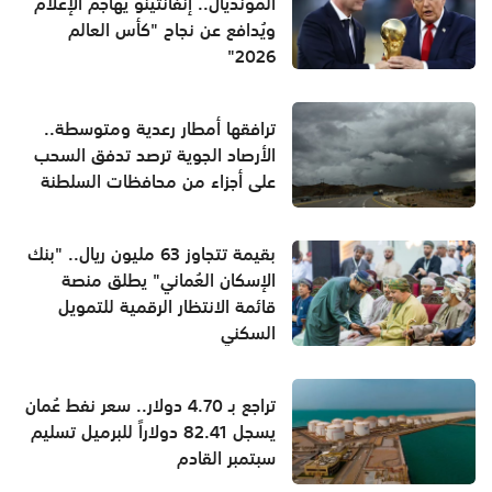
المونديال.. إنفانتينو يهاجم الإعلام
ويُدافع عن نجاح "كأس العالم
2026"
ترافقها أمطار رعدية ومتوسطة..
الأرصاد الجوية ترصد تدفق السحب
على أجزاء من محافظات السلطنة
بقيمة تتجاوز 63 مليون ريال.. "بنك
الإسكان العُماني" يطلق منصة
قائمة الانتظار الرقمية للتمويل
السكني
تراجع بـ 4.70 دولار.. سعر نفط عُمان
يسجل 82.41 دولاراً للبرميل تسليم
سبتمبر القادم