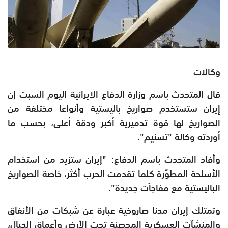
وكالات
قال المتحدث باسم وزارة الدفاع الايرانية اليوم السبت إن
إيران ستستخدم صواريخ باليستية وأنواعا مختلفة من
الصواريخ لها قوة تدميرية أكبر ودقة أعلى، بحسب ما
أوردته وكالة "تسنيم".
وأفاد المتحدث باسم الدفاع: "إيران ستزيد من استخدام
الأسلحة المطوّرة كلما تقدمت الحرب أكثر، خاصة الصواريخ
الباليستية مع مفاجآت جديدة".
وتمتلك إيران مدنا صاروخية عبارة عن شبكات من الأنفاق
والمنشآت العسكرية المحصنة تحت الأرض وأعماق الجبال،