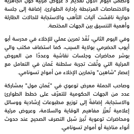
وتضمّن اليوم الأول تقديم 3 عروض مرئية حول الجاهزية
والاختصاصات المرتبطة بإدارة الطوارئ، إضافة إلى جلسة
حوارية ناقشت آليات التأهب والاستجابة للحالات الطارئة
وأهمية التنسيق بين الجهات المختصة.
وفي اليوم الثاني، نُفّذ تمرين عملي للإخلاء في مدرسة أبو
أيوب الحضرمي بولاية السيب، كما استضاف مكتب والي
بوشر محاضرات وجلسات نقاشية وعددًا من العروض
المرئية التي وثّقت تجربة سلطنة عُمان في التعامل مع
إعصار "شاهين" وتمارين الإخلاء من أمواج تسونامي.
وصاحب الحملة معرض توعوي في "عُمان مول" بمشاركة
عدد من الجهات الحكومية للتعرّف على خطط الطوارئ
والاستجابة، إضافةً إلى توزيع مطبوعات إرشادية ووسائل
إعلامية تُعزّز مفاهيم الوقاية والسلامة، وعروض مرئية
ومحاضرات توعوية تُبرز سُبل التصرف الصحيح عند حدوث
أنواء مناخية أو أمواج تسونامي.