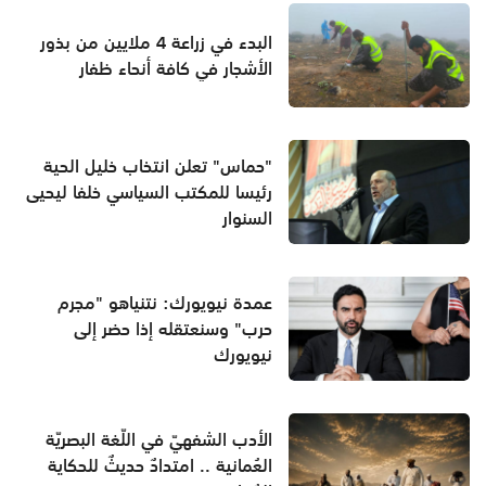
البدء في زراعة 4 ملايين من بذور
الأشجار في كافة أنحاء ظفار
"حماس" تعلن انتخاب خليل الحية
رئيسا للمكتب السياسي خلفا ليحيى
السنوار
عمدة نيويورك: نتنياهو "مجرم
حرب" وسنعتقله إذا حضر إلى
نيويورك
الأدب الشفهيّ في اللّغة البصريّة
العُمانية .. امتدادٌ حديثٌ للحكاية