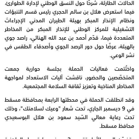
الحالات الطارئة، شرحًا حول النسق الوطني لإدارة الطوارئ،
فيما استعرض هلال بن سالم الحجري رئيس قسم التنبؤات
ونظام الإنذار المبكر بهيئة الطيران المدني الإجراءاتَ
التشغيلية للمركز الوطني للإنذار المبكر من المخاطر
المتعددة فيما، قدّم أحمد بن عبد الله الهنائي، راصد جوي
بالهيئة، عرضًا حول دور الرصد الجوي وأصدقاء الطقس في
نشر الوعي.
واختُتمت فعاليات الحملة بجلسة حوارية جمعت
المتخصّصين والحضور، ناقشت آليات الاستعداد لمواجهة
المخاطر المناخية وتعزيز ثقافة السلامة المجتمعية.
وقد انطلقت الحملة في محطتها الرابعة بمحافظة مسقط
في 9 ديسمبر الجاري، تحت شعار "وعيك لسلامتك"، وذلك
تحت رعاية معالي السّيد سعود بن هلال البوسعيدي
محافظ مسقط.