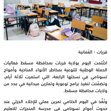
قريات - العُمانية
اختُتمت اليوم بولاية قريات بمحافظة مسقط فعاليات
الحملة الوطنية للتوعية بمخاطر الأنواء المناخية وأمواج
تسونامي في نسختها الرابعة، التي استمرت ثلاثة أيام،
وتضمّنت تنفيذ برامج توعوية وتمارين ميدانية في عدد من
ولايات محافظة مسقط.
ونُفِّذ في اليوم الختامي تمرين عملي للإخلاء الجزئي عند
حدوث أمواج تسونامي في مدرسة المنجزات للتعليم