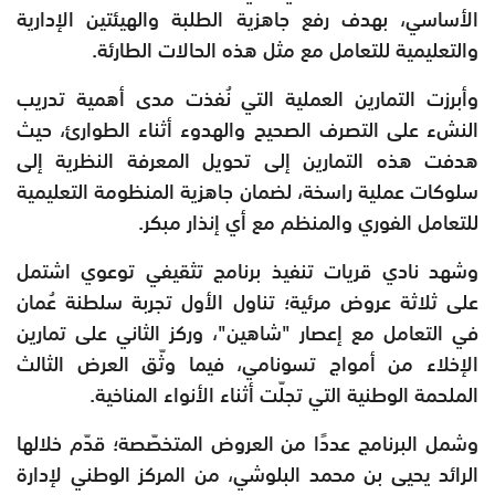
الأساسي، بهدف رفع جاهزية الطلبة والهيئتين الإدارية
والتعليمية للتعامل مع مثل هذه الحالات الطارئة.
وأبرزت التمارين العملية التي نُفذت مدى أهمية تدريب
النشء على التصرف الصحيح والهدوء أثناء الطوارئ، حيث
هدفت هذه التمارين إلى تحويل المعرفة النظرية إلى
سلوكات عملية راسخة، لضمان جاهزية المنظومة التعليمية
للتعامل الفوري والمنظم مع أي إنذار مبكر.
وشهد نادي قريات تنفيذ برنامج تثقيفي توعوي اشتمل
على ثلاثة عروض مرئية؛ تناول الأول تجربة سلطنة عُمان
في التعامل مع إعصار "شاهين"، وركز الثاني على تمارين
الإخلاء من أمواج تسونامي، فيما وثّق العرض الثالث
الملحمة الوطنية التي تجلّت أثناء الأنواء المناخية.
وشمل البرنامج عددًا من العروض المتخصّصة؛ قدّم خلالها
الرائد يحيى بن محمد البلوشي، من المركز الوطني لإدارة