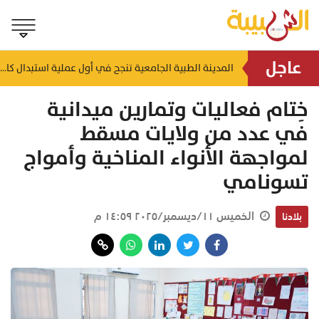
عاجل
المدينة الطبية الجامعية تنجح في أول عملية استبدال كامل للمفصل الفكي الصدغي
عمدة نيويورك: نتنياهو "مجرم حرب" وسنعتقله إذا حضر إلى 
خِتام فعاليات وتمارين ميدانية
في عدد من ولايات مسقط
لمواجهة الأنواء المناخية وأمواج
تسونامي
الخميس ١١/ديسمبر/٢٠٢٥ ١٤:٥٩ م
بلادنا