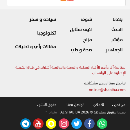
بلادنا
شوف
سياحة و سفر
الحدث
لايف ستايل
تكنولوجيا
مؤشر
مزاج
مقالات رأي و تحليلات
الجماهير
صحة و طب
لمتابعة آخر وأهم الأخبار المحلية والعربية والعالمية أشترك في قناة الشبيبة
الإخبارية على الواتساب
تواصل معنا لعرض مشكلتك
online@shabiba.com
من نحن .
للاعلان .
تواصل معنا .
حقوق النشر .
جميع الحقوق محفوظة © AL SHABIBA 2026
بيتوايز ™