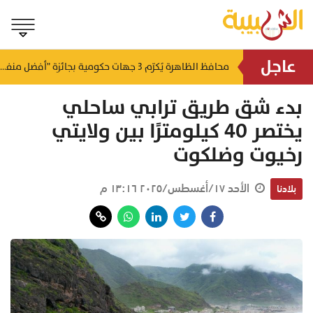
عاجل
لتطوير البنى الأساسية.. "الثروة الزراعية" توقع اتفاقية التصميم والإشراف لمدينة الصناعات السمكية
محافظ الظاهرة يُكرّم 3 جهات حكومية بجائزة "أفضل منفذ تقديم خدمة" لعام 2025
منذ ١٤ ساعة
منذ ١٤ ساعة
بدء شق طريق ترابي ساحلي
يختصر 40 كيلومترًا بين ولايتي
رخيوت وضلكوت
الأحد ١٧/أغسطس/٢٠٢٥ ١٣:١٦ م
بلادنا