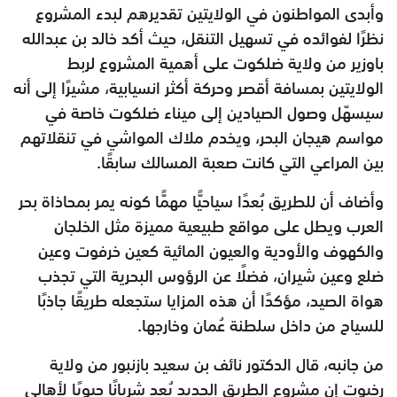
وأبدى المواطنون في الولايتين تقديرهم لبدء المشروع
نظرًا لفوائده في تسهيل التنقل، حيث أكد خالد بن عبدالله
باوزير من ولاية ضلكوت على أهمية المشروع لربط
الولايتين بمسافة أقصر وحركة أكثر انسيابية، مشيرًا إلى أنه
سيسهّل وصول الصيادين إلى ميناء ضلكوت خاصة في
مواسم هيجان البحر، ويخدم ملاك المواشي في تنقلاتهم
بين المراعي التي كانت صعبة المسالك سابقًا.
وأضاف أن للطريق بُعدًا سياحيًّا مهمًّا كونه يمر بمحاذاة بحر
العرب ويطل على مواقع طبيعية مميزة مثل الخلجان
والكهوف والأودية والعيون المائية كعين خرفوت وعين
ضلع وعين شيران، فضلًا عن الرؤوس البحرية التي تجذب
هواة الصيد، مؤكدًا أن هذه المزايا ستجعله طريقًا جاذبًا
للسياح من داخل سلطنة عُمان وخارجها.
من جانبه، قال الدكتور نائف بن سعيد بازنبور من ولاية
رخيوت إن مشروع الطريق الجديد يُعد شريانًا حيويًا لأهالي