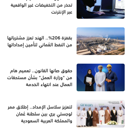
تحذر من التخفيضات غير الواقعية
عبر الإنترنت
بقفزة 206%.. الهند تعزز مشترياتها
من النفط العُماني لتأمين إمداداتها
حقوق صانها القانون.. تعميم هام
من "وزارة العمل" بشأن مستحقات
العمال عند انتهاء الخدمة
لتعزيز سلاسل الإمداد.. إطلاق ممر
لوجستي بري بين سلطنة عُمان
والمملكة العربية السعودية