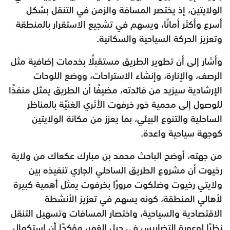
الولايتين، إذ يختصر المسافة والزمن في التنقل بشكل
أسرع وأكثر أمانًا، ويسهم في تشجيع الاستقرار بالمنطقة
وتعزيز الحركة السياحية والسكانية.
وأشار إلى أن تطوير الطريق مستقبلًا بخدمات إضافية مثل
الرصف، والإنارة، وإنشاء الاستراحات، ووضع اللوحات
الإرشادية سيزيد من فائدته، مضيفًا أن الطريق يمثل منفذًا
للوصول إلى محمية خور خرفوت الأثري الغنيّة بالمناظر
الساحلية والتنوع البيئي، بما يعزز من مكانة الولايتين
كوجهة سياحية واعدة.
من جهته، أوضح الباحث محمد بن مبارك عكعاك من ولاية
رخيوت أن مشروع الطريق الساحلي الجاري تنفيذه بين
ولايتي رخيوت وضلكوت مرورًا بخرفوت يمثل أهمية كبيرة
لأهالي المنطقة، كونه يسهم في تعزيز الأنشطة
الاقتصادية والسياحية، واختصار المسافات وتسهيل التنقل
نظرًا لوعورة التضاريس في جبل القمر، مؤكدًا أن استكمال