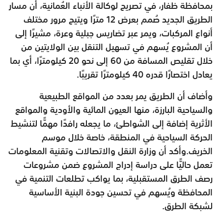
بمحافظة ظفار، في تصريح لوكالة الأنباء العُمانية، أن مسار
الطريق الجديد صُمم بعرض 12 مترًا ويتيح مرور مختلف
أنواع المركبات، ويمر عبر تضاريس جبلية وعرة، مشيرًا إلى
أن المشروع يُسهم في تسهيل التنقل بين الولايتين من
خلال تقليص المسافة من 60 إلى نحو 20 كيلومترًا، أي بما
يعادل اختصارًا قدره 40 كيلومترًا تقريبًا.
وأضاف أن الطريق يمر بعدد من المواقع الطبيعية
والسياحية البارزة، منها العيون المائية والأودية والمواقع
الأثرية إضافة إلى الشواطئ، ما يجعله رافدًا مهمًّا لتنشيط
الحركة السياحية في المنطقة، خاصة خلال موسم
الخريف.وأكد أن وزارة النقل والاتصالات وتقنية المعلومات
تعمل حاليًّا على دراسة إدراج المشروع ضمن مشروعات
رصف الطرق المستقبلية، بما يواكب تطلعات التنمية في
المحافظة ويُسهم في تحسين جودة البنية الأساسية
لشبكة الطرق.