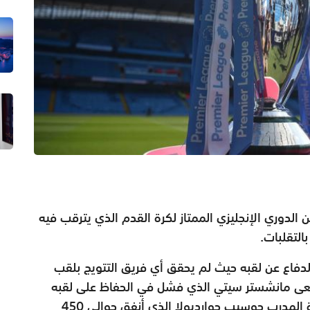
الدوري الإنجليزي الممتاز لكرة القدم الذي يترقب فيه
لتقلبات.
دفاع عن لقبه حيث لم يحقق أي فريق التتويج بلقب
 موسمين متتاليين منذ 1984، ويسعى مانشستر سيتي الذي فشل في الحفاظ على لقبه
الموسم الماضي أن يعيد بناء فريقه تحت قيادة المدرب جوسيب جوارديولا الذي أنفق حوالي 450