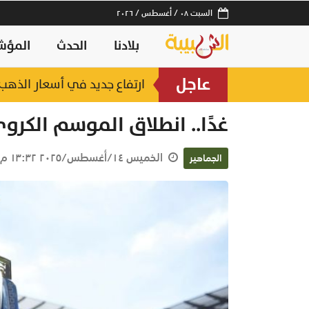
السبت ٠٨ / أغسطس / ٢٠٢٦
بلادنا
الحدث
المؤش
عاجل
ارتفاع جديد في أسعار الذهب.. وعيار 21 عند 2
غدًا.. انطلاق الموسم الكروي
الخميس ١٤/أغسطس/٢٠٢٥ ١٣:٣٢ م
الجماهير