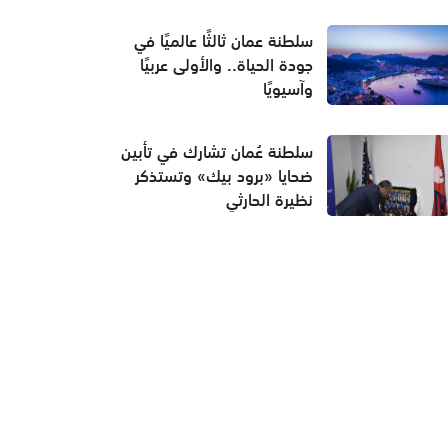
سلطنة عمان ثالثًا عالميًا في
جودة الحياة.. والأولى عربيًا
وآسيويًا
سلطنة عُمان تشارك في تأبين
ضحايا «برود بيك» وتستذكر
نظيرة الحارثي