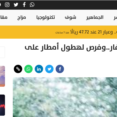
ر
الجماهير
شوف
تكنولوجيا
مزاج
مقال
47.7 ريالًا
منذ ٧ ساعات
فار..وفرص لهطول أمطار على