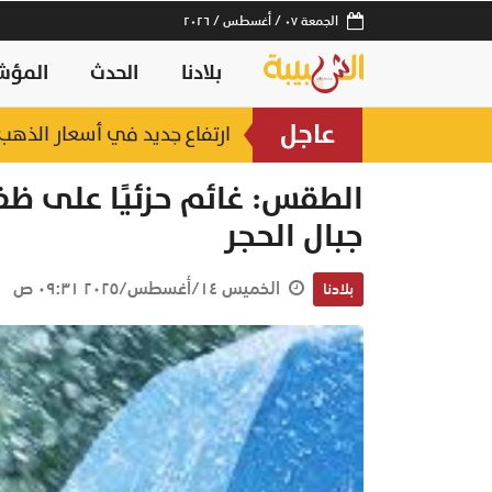
الجمعة ٠٧ / أغسطس / ٢٠٢٦
بلادنا
الحدث
المؤش
عاجل
ارتفاع جديد في أسعار الذهب.. وعيار 21 عند 2
الطقس: غائم حزئيًا على ظ
جبال الحجر
الخميس ١٤/أغسطس/٢٠٢٥ ٠٩:٣١ ص
بلادنا