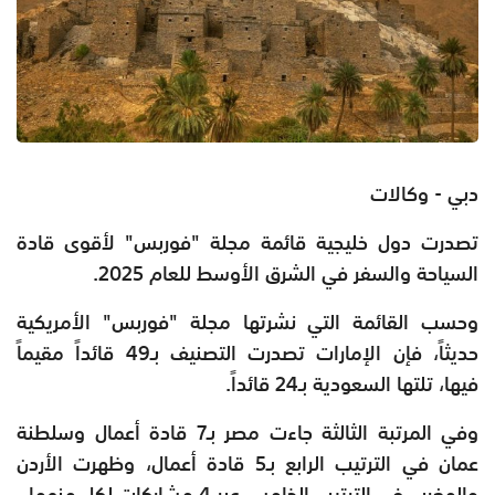
دبي - وكالات
تصدرت دول خليجية قائمة مجلة "فوربس" لأقوى قادة
السياحة والسفر في الشرق الأوسط للعام 2025.
وحسب القائمة التي نشرتها مجلة "فوربس" الأمريكية
حديثاً، فإن الإمارات تصدرت التصنيف بـ49 قائداً مقيماً
فيها، تلتها السعودية بـ24 قائداً.
وفي المرتبة الثالثة جاءت مصر بـ7 قادة أعمال وسلطنة
عمان في الترتيب الرابع بـ5 قادة أعمال، وظهرت الأردن
والمغرب في الترتيب الخامس عبر 4 مشاركات لكل منهما.