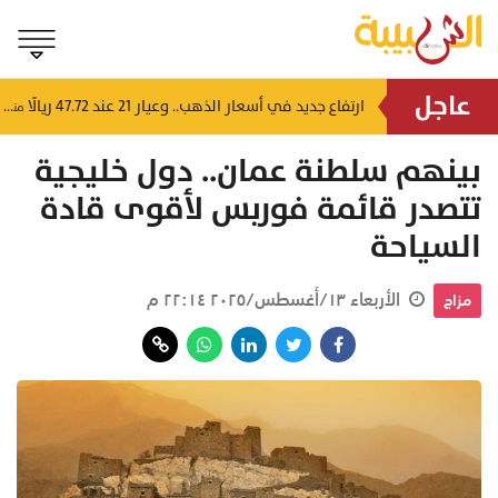
عاجل
4 إرشادات من شرطة عُمان السلطانية للقيادة في الأجواء المغبرة
ارتفاع جديد في أسعار الذهب.. وعيار 21 عند 47.72 ريالًا
منذ ٧ ساعات
منذ ٧ ساعات
بينهم سلطنة عمان.. دول خليجية
تتصدر قائمة فوربس لأقوى قادة
السياحة
الأربعاء ١٣/أغسطس/٢٠٢٥ ٢٢:١٤ م
مزاج