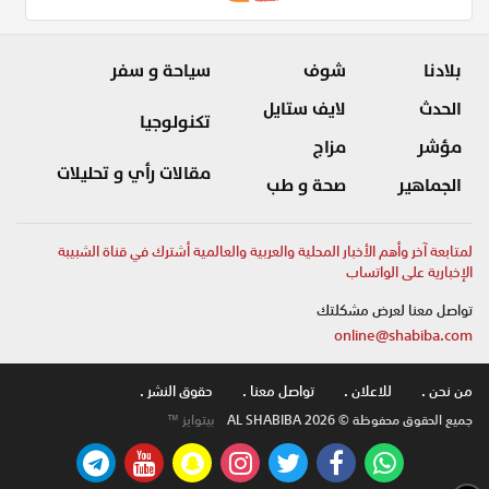
بلادنا
شوف
سياحة و سفر
الحدث
لايف ستايل
تكنولوجيا
مؤشر
مزاج
مقالات رأي و تحليلات
الجماهير
صحة و طب
لمتابعة آخر وأهم الأخبار المحلية والعربية والعالمية أشترك في قناة الشبيبة
الإخبارية على الواتساب
تواصل معنا لعرض مشكلتك
online@shabiba.com
من نحن .
للاعلان .
تواصل معنا .
حقوق النشر .
جميع الحقوق محفوظة © AL SHABIBA 2026
بيتوايز ™