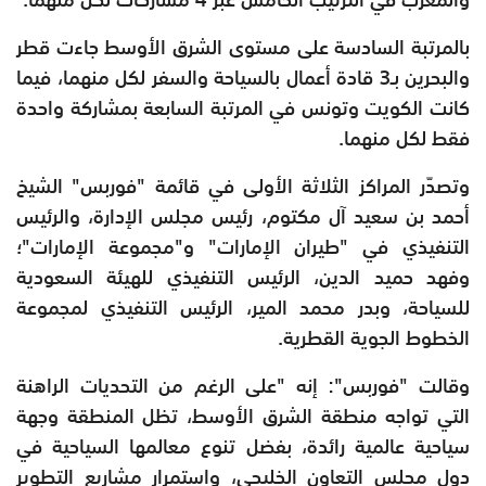
بالمرتبة السادسة على مستوى الشرق الأوسط جاءت قطر
والبحرين بـ3 قادة أعمال بالسياحة والسفر لكل منهما، فيما
كانت الكويت وتونس في المرتبة السابعة بمشاركة واحدة
فقط لكل منهما.
وتصدّر المراكز الثلاثة الأولى في قائمة "فوربس" الشيخ
أحمد بن سعيد آل مكتوم، رئيس مجلس الإدارة، والرئيس
التنفيذي في "طيران الإمارات" و"مجموعة الإمارات"؛
وفهد حميد الدين، الرئيس التنفيذي للهيئة السعودية
للسياحة، وبدر محمد المير، الرئيس التنفيذي لمجموعة
الخطوط الجوية القطرية.
وقالت "فوربس": إنه "على الرغم من التحديات الراهنة
التي تواجه منطقة الشرق الأوسط، تظل المنطقة وجهة
سياحية عالمية رائدة، بفضل تنوع معالمها السياحية في
دول مجلس التعاون الخليجي، واستمرار مشاريع التطوير