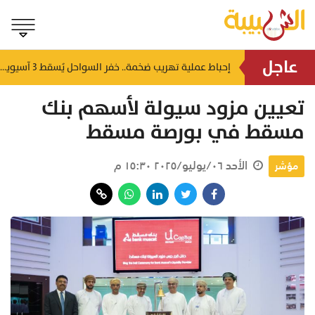
عاجل
شمل غرامات وإغلاقاً نهائياً.. "حماية المستهلك" تُعلن صدور حكم قضائي بحق مؤسستين بمسقط
إحباط عملية تهريب ضخمة.. خفر السواحل يُسقط 3 آسيويين بحوزتهم 66 كجم من الكريستال
منذ ٨ ساعات
تعيين مزود سيولة لأسهم بنك
مسقط في بورصة مسقط
الأحد ٠٦/يوليو/٢٠٢٥ ١٥:٣٠ م
مؤشر