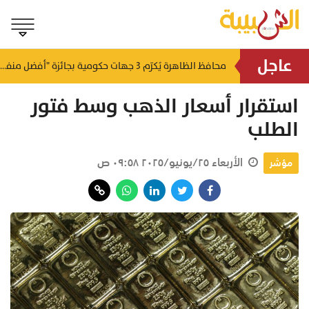
عاجل
لتطوير البنى الأساسية.. "الثروة الزراعية" توقع اتفاقية التصميم والإشراف لمدينة الصناعات السمكية
محافظ الظاهرة يُكرّم 3 جهات حكومية بجائزة "أفضل منفذ تقديم خدمة" لعام 2025
منذ ١٦ ساعة
منذ ١٦ ساعة
استقرار أسعار الذهب وسط فتور
الطلب
الأربعاء ٢٥/يونيو/٢٠٢٥ ٠٩:٥٨ ص
مؤشر