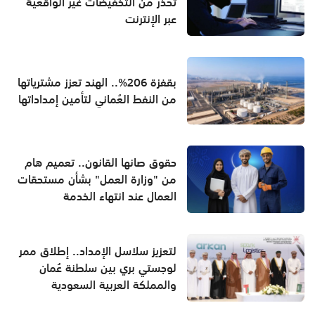
تحذر من التخفيضات غير الواقعية
عبر الإنترنت
بقفزة 206%.. الهند تعزز مشترياتها
من النفط العُماني لتأمين إمداداتها
حقوق صانها القانون.. تعميم هام
من "وزارة العمل" بشأن مستحقات
العمال عند انتهاء الخدمة
لتعزيز سلاسل الإمداد.. إطلاق ممر
لوجستي بري بين سلطنة عُمان
والمملكة العربية السعودية