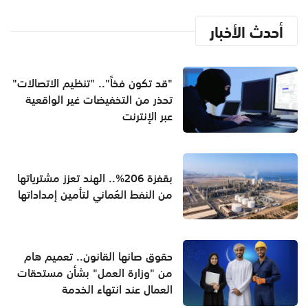
أحدث الأخبار
"قد تكون فخاً".. "تنظيم الاتصالات"
تحذر من التخفيضات غير الواقعية
عبر الإنترنت
بقفزة 206%.. الهند تعزز مشترياتها
من النفط العُماني لتأمين إمداداتها
حقوق صانها القانون.. تعميم هام
من "وزارة العمل" بشأن مستحقات
العمال عند انتهاء الخدمة