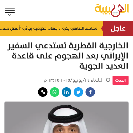
عاجل
لتطوير البنى الأساسية.. "الثروة الزراعية" توقع اتفاقية التصميم والإشراف لمدينة الصناعات السمكية
محافظ الظاهرة يُكرّم 3 جهات حكومية بجائزة "أفضل منفذ تقديم خدمة" لعام 2025
منذ ١٨ ساعة
منذ ١٨ ساعة
الخارجية القطرية تستدعي السفير
الإيراني بعد الهجوم على قاعدة
العديد الجوية
الثلاثاء ٢٤/يونيو/٢٠٢٥ ١٣:١٥ م
الحدث