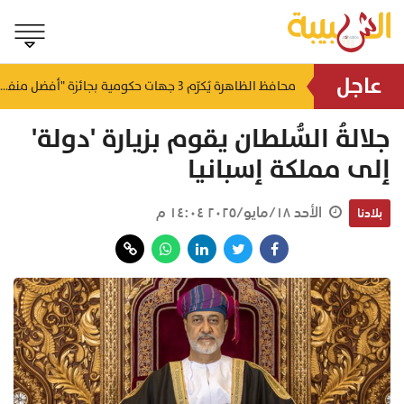
عاجل
لتطوير البنى الأساسية.. "الثروة الزراعية" توقع اتفاقية التصميم والإشراف لمدينة الصناعات السمكية
محافظ الظاهرة يُكرّم 3 جهات حكومية بجائزة "أفضل منفذ تقديم خدمة" لعام 2025
منذ ساعتين
منذ ساعتين
جلالةُ السُّلطان يقوم بزيارة 'دولة'
إلى مملكة إسبانيا
الأحد ١٨/مايو/٢٠٢٥ ١٤:٠٤ م
بلادنا