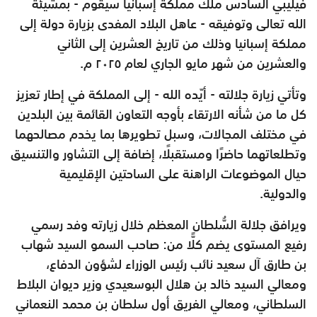
فيليبي السادس ملك مملكة إسبانيا سيقوم - بمشيئة
الله تعالى وتوفيقه - عاهل البلاد المفدى بزيارة دولة إلى
مملكة إسبانيا وذلك من تاريخ العشرين إلى الثاني
والعشرين من شهر مايو الجاري لعام ٢٠٢٥ م.
وتأتي زيارة جلالته - أيّده الله - إلى المملكة في إطار تعزيز
كل ما من شأنه الارتقاء بأوجه التعاون القائمة بين البلدين
في مختلف المجالات، وسبل تطويرها بما يخدم مصالحهما
وتطلعاتهما حاضرًا ومستقبلًا، إضافة إلى التشاور والتنسيق
حيال الموضوعات الراهنة على الساحتين الإقليمية
والدولية.
ويرافق جلالة السُّلطان المعظم خلال زيارته وفد رسمي
رفيع المستوى يضم كلًّا من: صاحب السمو السيد شهاب
بن طارق آل سعيد نائب رئيس الوزراء لشؤون الدفاع،
ومعالي السيد خالد بن هلال البوسعيدي وزير ديوان البلاط
السلطاني، ومعالي الفريق أول سلطان بن محمد النعماني