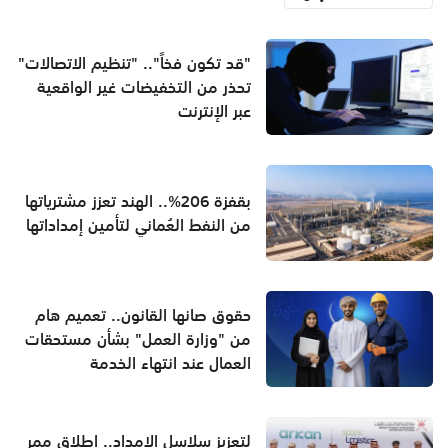
"قد تكون فخاً".. "تنظيم الاتصالات"
تحذر من التخفيضات غير الواقعية
عبر الإنترنت
بقفزة 206%.. الهند تعزز مشترياتها
من النفط العُماني لتأمين إمداداتها
حقوق صانها القانون.. تعميم هام
من "وزارة العمل" بشأن مستحقات
العمال عند انتهاء الخدمة
لتعزيز سلاسل الإمداد.. إطلاق ممر