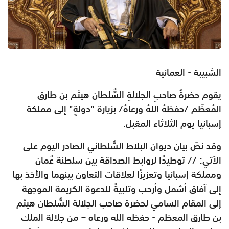
الشبيبة - العمانية
يقوم حضرةُ صاحبِ الجلالةِ السُّلطان هيثم بن طارق
المُعظّم /حفظهُ اللهُ ورعاهُ/ بزيارة "دولةٍ" إلى مملكة
إسبانيا يوم الثلاثاء المقبل.
وقد نصّ بيان ديوان البلاط السُّلطاني الصادر اليوم على
الآتي: // توطيدًا لروابط الصداقة بين سلطنة عُمان
ومملكة إسبانيا وتعزيزًا لعلاقات التعاون بينهما والأخذ بها
إلى آفاق أشمل وأرحب وتلبيةً للدعوة الكريمة الموجهة
إلى المقام السامي لحضرة صاحب الجلالة السُّلطان هيثم
بن طارق المعظم - حفظه الله ورعاه – من جلالة الملك