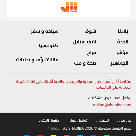
بلادنا
شوف
سياحة و سفر
الحدث
لايف ستايل
تكنولوجيا
مؤشر
مزاج
مقالات رأي و تحليلات
الجماهير
صحة و طب
لمتابعة آخر وأهم الأخبار المحلية والعربية والعالمية أشترك في قناة الشبيبة
الإخبارية على الواتساب
تواصل معنا لعرض مشكلتك
online@shabiba.com
من نحن .
للاعلان .
تواصل معنا .
حقوق النشر .
جميع الحقوق محفوظة © AL SHABIBA 2026
بيتوايز ™