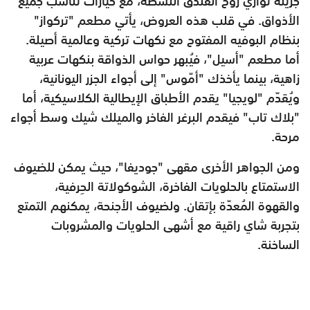
جريئة توازي روح الفندق النشطة، مع خيارات تناسب جميع
الأذواق. في قلب هذه العروض، يأتي مطعم "تركواز"
بنظام البوفيه المفتوح مع نكهات تركية وعالمية أصيلة.
أما مطعم "أسيل"، فيُبهر حواس الذواقة بنكهات عربية
زاهية، بينما يأخذك "أمّوس" إلى أجواء الجزر اليونانية،
ويُقدّم "لويجيا" يقدم الأطباق الإيطالية الكلاسيكية، أما
"بلاك تاب" فيقدم البرغر الفاخر والميلك شيك وسط أجواء
مرحة.
ومن الجواهر الأخرى مقهى "جوديفا"، حيث يمكن للضيوف
الاستمتاع بالحلويات الفاخرة، الشوكولاتة الحِرفية،
والقهوة المُعدّة بإتقان. ولضيوف الأجنحة، يمكنهم التمتع
بتجربة شاي راقية مع أشهى الحلويات والمشروبات
الساخنة.