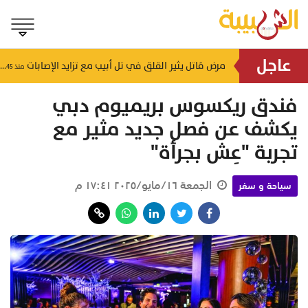
عاجل
مرض قاتل يثير القلق في تل أبيب مع تزايد الإصابات
بينهم طفل.. قتلى وجرحى في قصف روسي يستهدف محيط العاصمة
منذ ٤٥ دقيقة
فندق ريكسوس بريميوم دبي
يكشف عن فصل جديد مثير مع
تجربة "عِش بجرأة"
الجمعة ١٦/مايو/٢٠٢٥ ١٧:٤١ م
سياحة و سفر