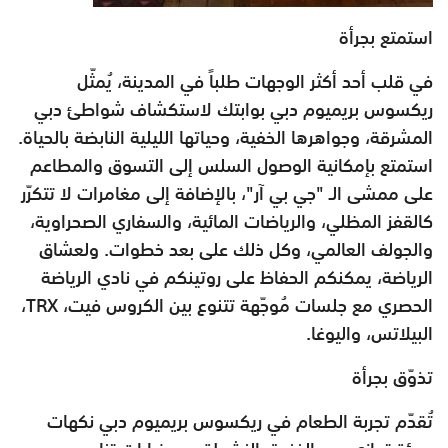
استمتع بجرأة
في قلب أحد أكثر الوجهات طلباً في المدينة، يُمثّل
ريكسوس بريميوم دبي بوابتك لاستكشاف شواطئ دبي
المشرقة، وجواهرها الخفية، وحياتها الليلية النابضة بالحياة.
استمتع بإمكانية الوصول السلس إلى التسوق والمطاعم
على ممشى الـ "جي بي آر"، بالإضافة إلى مغامرات لا تتكرّر
كالقفز المظلي، والرياضات المائية، والسفاري الصحراوية،
والجولف العالمي، وكل ذلك على بعد خطوات. ولعشاق
الرياضة، يمكنكم الحفاظ على روتينكم في نادي الرياضة
الحصري مع جلسات مُوجّهة تتنوع بين الكروس فيت، TRX،
البيلاتس، واليوغا.
تذوّق بجرأة
تُقدّم تجربة الطعام في ريكسوس بريميوم دبي نكهات