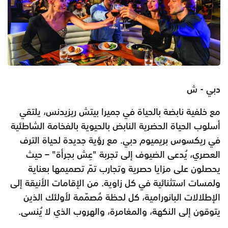
دبي - ش
مع خلفية نابضة بالحياة في جميرا بيتش ريزيدنس، يلتقي
أسلوب الحياة الحضرية النابض بالحيوية بالفخامة الشاطئية
في ريكسوس بريميوم دبي. مع رؤية جديدة لحياة الترف
العصري، يُدعى الضيوف إلى تجربة "عِش بجرأة" – حيث
يحصلون على مزايا حصرية وتجارب تمّ تصميمها بعناية
ولمسات استثنائية في كل زاوية. من الإقامات الأنيقة إلى
الإطلالات البانورامية، كل لحظة مُصمّمة لأولئك الذين
يتوقون إلى النكهة، والمغامرة، والهروب الذي لا يُنسى.