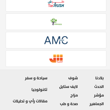
بلادنا
شوف
سياحة و سفر
الحدث
لايف ستايل
تكنولوجيا
مؤشر
مزاج
مقالات رأي و تحليلات
الجماهير
صحة و طب