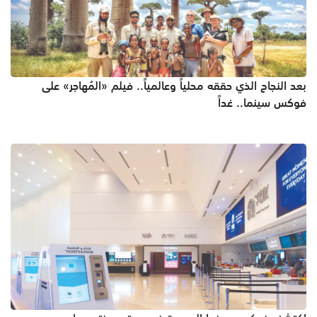
بعد النجاح الذي حققه محلياً وعالمياً.. فيلم «المُهاجر» على
فوكس سينما.. غداً