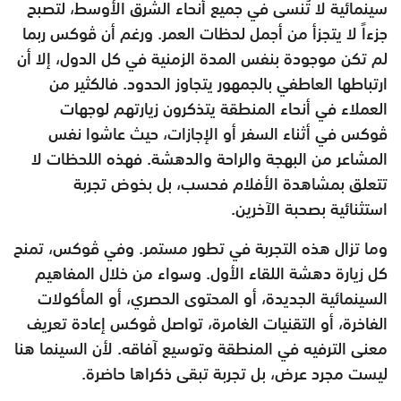
سينمائية لا تُنسى في جميع أنحاء الشرق الأوسط، لتصبح
جزءاً لا يتجزأ من أجمل لحظات العمر. ورغم أن ڤوكس ربما
لم تكن موجودة بنفس المدة الزمنية في كل الدول، إلا أن
ارتباطها العاطفي بالجمهور يتجاوز الحدود. فالكثير من
العملاء في أنحاء المنطقة يتذكرون زيارتهم لوجهات
ڤوكس في أثناء السفر أو الإجازات، حيث عاشوا نفس
المشاعر من البهجة والراحة والدهشة. فهذه اللحظات لا
تتعلق بمشاهدة الأفلام فحسب، بل بخوض تجربة
استثنائية بصحبة الآخرين.
وما تزال هذه التجربة في تطور مستمر. وفي ڤوكس، تمنح
كل زيارة دهشة اللقاء الأول. وسواء من خلال المفاهيم
السينمائية الجديدة، أو المحتوى الحصري، أو المأكولات
الفاخرة، أو التقنيات الغامرة، تواصل ڤوكس إعادة تعريف
معنى الترفيه في المنطقة وتوسيع آفاقه. لأن السينما هنا
ليست مجرد عرض، بل تجربة تبقى ذكراها حاضرة.