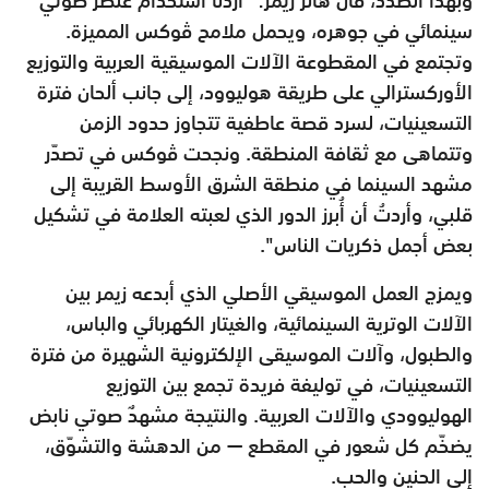
سينمائي في جوهره، ويحمل ملامح ڤوكس المميزة.
وتجتمع في المقطوعة الآلات الموسيقية العربية والتوزيع
الأوركسترالي على طريقة هوليوود، إلى جانب ألحان فترة
التسعينيات، لسرد قصة عاطفية تتجاوز حدود الزمن
وتتماهى مع ثقافة المنطقة. ونجحت ڤوكس في تصدّر
مشهد السينما في منطقة الشرق الأوسط القريبة إلى
قلبي، وأردتُ أن أُبرز الدور الذي لعبته العلامة في تشكيل
بعض أجمل ذكريات الناس".
ويمزج العمل الموسيقي الأصلي الذي أبدعه زيمر بين
الآلات الوترية السينمائية، والغيتار الكهربائي والباس،
والطبول، وآلات الموسيقى الإلكترونية الشهيرة من فترة
التسعينيات، في توليفة فريدة تجمع بين التوزيع
الهوليوودي والآلات العربية. والنتيجة مشهدٌ صوتي نابض
يضخّم كل شعور في المقطع — من الدهشة والتشوّق،
إلى الحنين والحب.