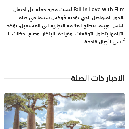
Fall in Love with Film ليست مجرد حملة، بل احتفال
بالدور المتواصل الذي تؤديه ڤوكس سينما في حياة
الناس. وبينما تتطلع العلامة التجارية إلى المستقبل، تؤكد
التزامها بتجاوز التوقعات، وقيادة الابتكار، وصنع لحظات لا
تُنسى لأجيال قادمة.
الأخبار ذات الصلة