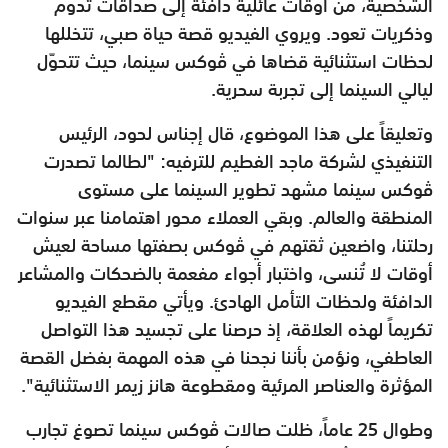
الشخصية، من أوقات عائلية دافئة إلى صداقات تدوم
وذكريات تعود. ويروي الفيديو قصة حياة صبي، تتخللها
لحظات استثنائية قضاها في ڤوكس سينما، حيث تتحوّل
ليالي السينما إلى تجربة سحرية.
وتعليقاً على هذا الموضوع، قال إجناس لحود، الرئيس
التنفيذي لشركة ماجد الفطيم للترفيه: "لطالما تصدرت
ڤوكس سينما مشهد تطوير السينما على مستوى
المنطقة والعالم. وبقي العملاء محور اهتمامنا عبر سنوات
رحلتنا، واضعين ثقتهم في ڤوكس بصفتها مساحة لعيش
أوقات لا تُنسى، واختبار أجواء مفعمة بالضحكات والمشاعر
الدافئة ولحظات التأمل الهادئ. ويأتي مقطع الفيديو
تكريماً لهذه العلاقة، إذ حرصنا على تجسيد هذا التواصل
العاطفي، ونؤمن بأننا نجحنا في هذه المهمة بفضل القصة
المؤثرة والعناصر المرئية ومقطوعة هانز زيمر الاستثنائية".
وطوال 25 عاماً، ظلت صالات ڤوكس سينما تصوغ تجارب