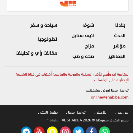
بلادنا
شوف
سياحة و سفر
الحدث
لايف ستايل
تكنولوجيا
مؤشر
مزاج
مقالات رأي و تحليلات
الجماهير
صحة و طب
لمتابعة آخر وأهم الأخبار المحلية والعربية والعالمية أشترك في قناة الشبيبة
الإخبارية على الواتساب
تواصل معنا لعرض مشكلتك
online@shabiba.com
من نحن .
للاعلان .
تواصل معنا .
حقوق النشر .
جميع الحقوق محفوظة © AL SHABIBA 2026
بيتوايز ™