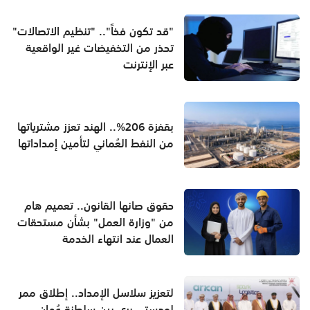
"قد تكون فخاً".. "تنظيم الاتصالات"
تحذر من التخفيضات غير الواقعية
عبر الإنترنت
بقفزة 206%.. الهند تعزز مشترياتها
من النفط العُماني لتأمين إمداداتها
حقوق صانها القانون.. تعميم هام
من "وزارة العمل" بشأن مستحقات
العمال عند انتهاء الخدمة
لتعزيز سلاسل الإمداد.. إطلاق ممر
لوجستي بري بين سلطنة عُمان