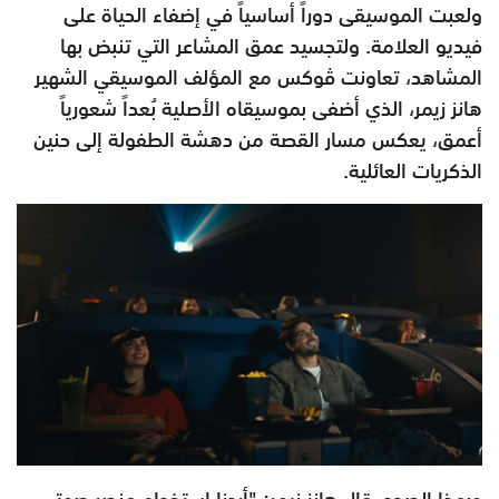
ولعبت الموسيقى دوراً أساسياً في إضفاء الحياة على
فيديو العلامة. ولتجسيد عمق المشاعر التي تنبض بها
المشاهد، تعاونت ڤوكس مع المؤلف الموسيقي الشهير
هانز زيمر، الذي أضفى بموسيقاه الأصلية بُعداً شعورياً
أعمق، يعكس مسار القصة من دهشة الطفولة إلى حنين
الذكريات العائلية.
وبهذا الصدد، قال هانز زيمر: "أردنا استخدام عنصر صوتي