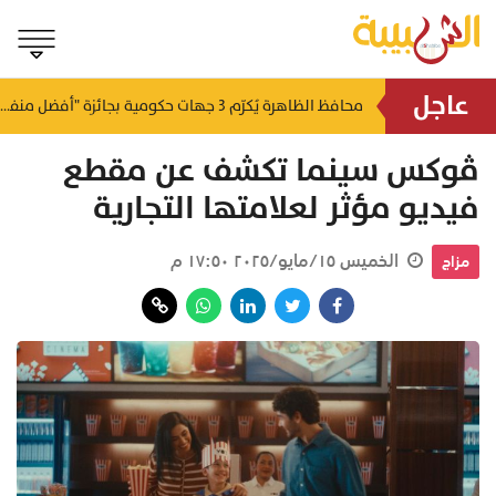
عاجل
منذ ٩ ساعات
محافظ الظاهرة يُكرّم 3 جهات حكومية بجائزة "أفضل منفذ تقديم خدمة" لعام 2025
لتعزيز سلاسل الإمداد.. إطلاق ممر لوجستي بري بين سلطنة عُمان والمملكة العربية السعودي
ڤوكس سينما تكشف عن مقطع
فيديو مؤثر لعلامتها التجارية
الخميس ١٥/مايو/٢٠٢٥ ١٧:٥٠ م
مزاج