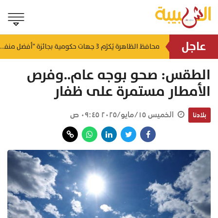
عاجل
لتطوير البنى الأساسية.. "الثروة الزراعية" توقع اتفاقية التصميم والإشراف لمدينة الصناعات السمكية
محافظ الظاهرة يُكرّم 3 جهات حكومية بجائزة "أفضل منفذ تقديم خدمة" لعام 2025
منذ ١٦ ساعة
منذ ١٧ ساعة
الطقس: صحو بوجه عام..وفرص
الأمطار مستمرة على ظفار
الخميس ١٥/مايو/٢٠٢٥ ٠٩:٤٥ ص
بلادنا