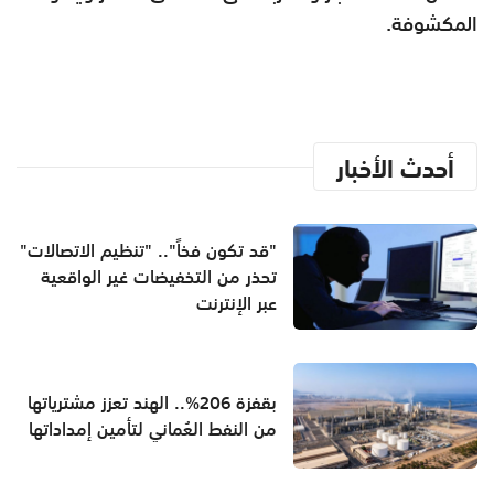
المكشوفة.
أحدث الأخبار
"قد تكون فخاً".. "تنظيم الاتصالات"
تحذر من التخفيضات غير الواقعية
عبر الإنترنت
بقفزة 206%.. الهند تعزز مشترياتها
من النفط العُماني لتأمين إمداداتها