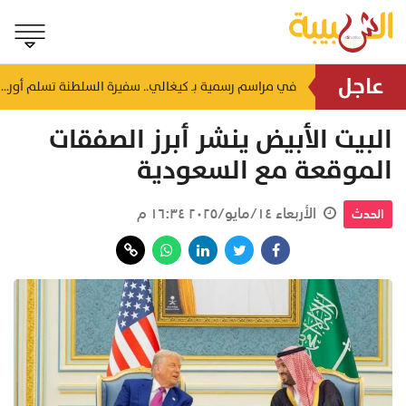
عاجل
"العيار الأكثر طلباً يواصل الصعود".. سعر جرام الذهب عيار 21 يلامس 44 ريالاً في عمان اليوم
في مراسم رسمية بـ كيغالي.. سفيرة السلطنة تسلم أوراق اعتمادها لرئيس رواندا
منذ يوم
البيت الأبيض ينشر أبرز الصفقات
الموقعة مع السعودية
الأربعاء ١٤/مايو/٢٠٢٥ ١٦:٣٤ م
الحدث