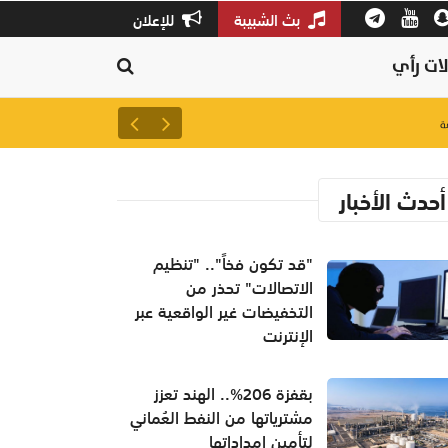
بث الشبيبة
للإعلان
ات رأي
لتعزيز سلاسل الإمداد.. إطلاق 
أحدث الأخبار
"قد تكون فخاً".. "تنظيم
الاتصالات" تحذر من
التخفيضات غير الواقعية عبر
الإنترنت
بقفزة 206%.. الهند تعزز
مشترياتها من النفط العُماني
لتأمين إمداداتها