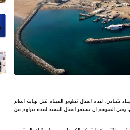
ء شناص، لبدء أعمال تطوير الميناء قبل نهاية العام
ز 77 مليون ريال عُماني، ومن المتوقع أن تستمر أعمال التنفيذ لمدة تتراوح من
لرئيس التنفيذي لشركة "كيو إس مريتايم" إن المشروع