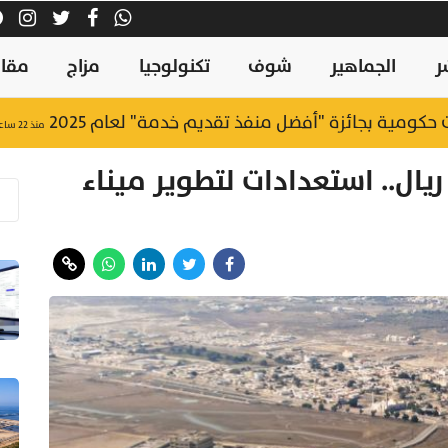
ر
الجماهير
شوف
تكنولوجيا
مزاج
مقال
منذ ٢٢ ساعة
تتجاوز 77 مليون ريال.. استعدادات لتطوير ميناء