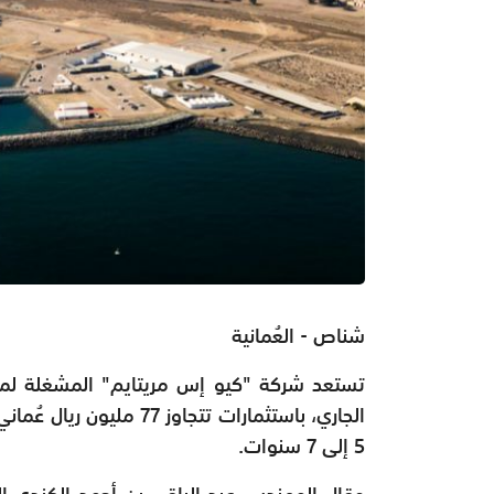
شناص - العُمانية
تستعد شركة "كيو إس مريتايم" المشغلة لمينا
الجاري، باستثمارات تتجاو
5 إلى 7 سنوات.
وقال المهندس عبد الباقي بن أحمد الكندي ا