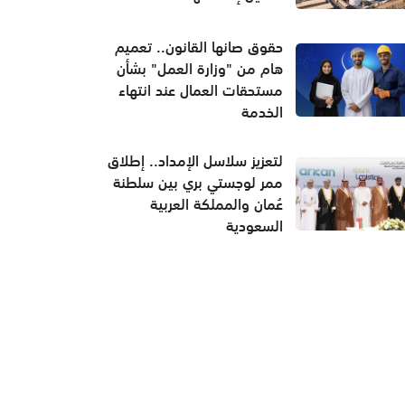
حقوق صانها القانون.. تعميم
هام من "وزارة العمل" بشأن
مستحقات العمال عند انتهاء
الخدمة
لتعزيز سلاسل الإمداد.. إطلاق
ممر لوجستي بري بين سلطنة
عُمان والمملكة العربية
السعودية