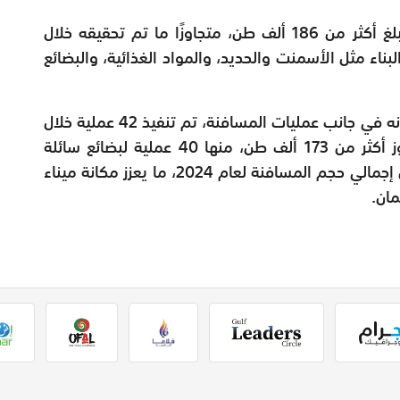
وبين أن إجمالي البضائع المتناولة عبر الميناء بلغ أكثر من 186 ألف طن، متجاوزًا ما تم تحقيقه خلال
ناء مثل الأسمنت والحديد، والمواد الغذائية، والبضائع
وأوضح المهندس عبد الباقي بن أحمد الكندي أنه في جانب عمليات المسافنة، تم تنفيذ 42 عملية خلال
الربع الأول من العام الجاري بوزن إجمالي تجاوز أكثر من 173 ألف طن، منها 40 عملية لبضائع سائلة
وعمليتان لتزويد السفن بالوقود، وهو ما يفوق إجمالي حجم المسافنة لعام 2024، ما يعزز مكانة ميناء
ان.