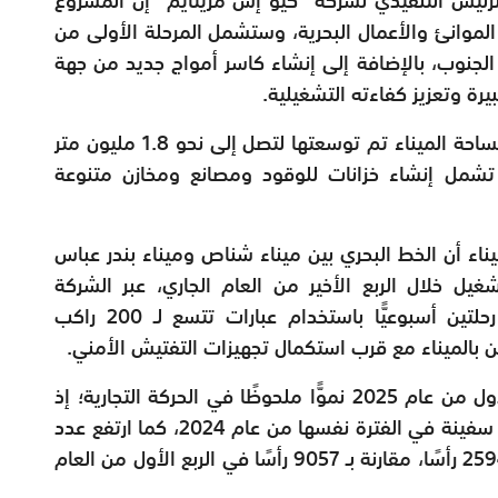
وانئ والأعمال البحرية، وستشمل المرحلة الأولى من
الجنوب، بالإضافة إلى إنشاء كاسر أمواج جديد من جهة
رة وتعزيز كفاءته التشغيلية.
وأضاف في تصريح لوكالة الأنباء العُمانية أن مساحة الميناء تم توسعتها لتصل إلى نحو 1.8 مليون متر
تشمل إنشاء خزانات للوقود ومصانع ومخازن متنوعة
اء أن الخط البحري بين ميناء شناص وميناء بندر عباس
شغيل خلال الربع الأخير من العام الجاري، عبر الشركة
المستثمرة في خط نقل المسافرين بمعدل رحلتين أسبوعيًّا باستخدام عبارات تتسع لـ 200 راكب
ن بالميناء مع قرب استكمال تجهيزات التفتيش الأمني.
وأشار إلى أن ميناء شناص شهد خلال الربع الأول من عام 2025 نموًّا ملحوظًا في الحركة التجارية؛ إذ
ارتفع عدد السفن إلى 306 سفن مقارنة بـ 119 سفينة في الفترة نفسها من عام 2024، كما ارتفع عدد
رؤوس المواشي المستوردة والمصدرة إلى 25944 رأسًا، مقارنة بـ 9057 رأسًا في الربع الأول من العام