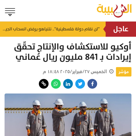
عاجل
ضرب شنغهاي وتشجيانغ.. سفارة عُمان تدعو لتوخي الحيطة إثر إعصار مداري بالصين
"لن تقام دولة فلسطينية".. نتنياهو يرفض انسحاب الجيش من غزة ويشترط تجريد السلاح
منذ ١٦ ساعة
أوكيو للاستكشاف والإنتاج تحقّق
إيرادات بـ 841 مليون ريال عُماني
الخميس ٢٧/فبراير/٢٠٢٥ ١٨:٤٨ م
مؤشر