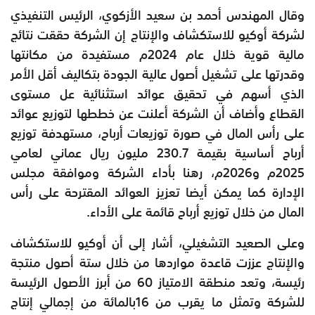
وقال المهندس أحمد بن سعيد الأزكوي، الرئيس التنفيذي
لشركة أوكيو للاستكشاف والإنتاج إن الشركة حققت نتائج
مالية قوية خلال عام 2024م مستفيدة من مكانتها
وقدرتها على تشغيل أصول عالية الجودة بتكاليف أقل الأمر
الذي أسهم في تحقيق عوائد استثنائية عل مستوى
القطاع وأضاف أن الشركة أعلنت عن خططها لتوزيع عوائد
على رأس المال في صورة توزيعات أرباح، مستهدفة توزيع
أرباح أساسية بقيمة 230.7 مليون ريال عماني لعامي
2025م و2026م، رهنا بأداء الشركة وموافقة مجلس
الإدارة كما يمكن أيضا تعزيز العوائد المقترحة على رأس
المال من خلال توزيع أرباح قائمة على الأداء.
وعلى الصعيد التشغيلي، أشار إلى أن أوكيو للاستكشاف
والإنتاج عززت قاعدة مواردها من خلال ستة أصول منتجة
رئيسة، وتعد منطقة الامتياز 60 من أبرز الأصول الرئيسة
للشركة وتمثل ما يقرب من 16بالمائة من إجمالي إنتاج