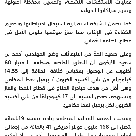
عمليات الاستكشاف النشطة، وتحسين محفظة أصولها،
وتعزيز شراكاتها الدولية.
كما تضمن الشركة استمرارية استبدال احتياطاتها وتحقيق
الكفاءة في الإنتاج، مما يعزز موقعها طويل الأجل في
قطاع الطاقة العُماني.
وعلى صعيد الحدّ من الانبعاثات وضح المهندس أحمد بن
سعيد الأزكوي أن التقارير الخاصة بمنطقة الامتياز 60
أظهرت عن الوصول بمقياس كثافة الطاقة إلى 14.33
كيلوجرام من ثاني أكسيد الكربون / برميل نفط المكافي
وهي أقل من هدف مبادرة المناخ في قطاع النفط والغاز
وتستهدف خفض النسبة إلى 17 كيلوجرامًا من ثاني أكسيد
الكربون لكل برميل نفط مكافئ.
وسجلت القيمة المحلية المضافة زيادة بنسبة 19بالمائة
لتصل إلى 168 مليون دولار أمريكي 41 بالمائة من إجمالي
إنفاق المشتريات وبالنظر إلى المستقبل، أكد على أن أوكيو