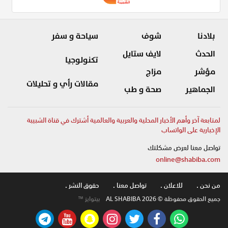
بلادنا
شوف
سياحة و سفر
الحدث
لايف ستايل
تكنولوجيا
مؤشر
مزاج
مقالات رأي و تحليلات
الجماهير
صحة و طب
لمتابعة آخر وأهم الأخبار المحلية والعربية والعالمية أشترك في قناة الشبيبة
الإخبارية على الواتساب
تواصل معنا لعرض مشكلتك
online@shabiba.com
من نحن .
للاعلان .
تواصل معنا .
حقوق النشر .
جميع الحقوق محفوظة © AL SHABIBA 2026
بيتوايز ™