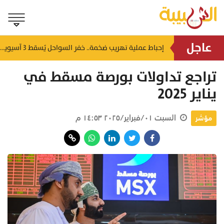
عاجل
شمل غرامات وإغلاقاً نهائياً.. "حماية المستهلك" تُعلن صدور حكم قضائي بحق مؤسستين بمسقط
إحباط عملية تهريب ضخمة.. خفر السواحل يُسقط 3 آسيويين بحوزتهم 66 كجم من الكريستال
منذ ٦ ساعات
تراجع تداولات بورصة مسقط في
يناير 2025
السبت ٠١/فبراير/٢٠٢٥ ١٤:٥٣ م
مؤشر