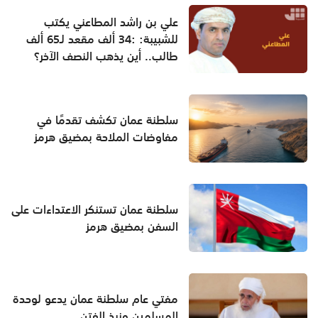
علي بن راشد المطاعني يكتب
للشبيبة: :34 ألف مقعد لـ65 ألف
طالب.. أين يذهب النصف الآخر؟
سلطنة عمان تكشف تقدمًا في
مفاوضات الملاحة بمضيق هرمز
سلطنة عمان تستنكر الاعتداءات على
السفن بمضيق هرمز
مفتي عام سلطنة عمان يدعو لوحدة
المسلمين ونبذ الفتن