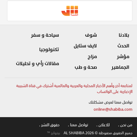
بلادنا
شوف
سياحة و سفر
الحدث
لايف ستايل
تكنولوجيا
مؤشر
مزاج
مقالات رأي و تحليلات
الجماهير
صحة و طب
لمتابعة آخر وأهم الأخبار المحلية والعربية والعالمية أشترك في قناة الشبيبة
الإخبارية على الواتساب
تواصل معنا لعرض مشكلتك
online@shabiba.com
من نحن .
للاعلان .
تواصل معنا .
حقوق النشر .
جميع الحقوق محفوظة © AL SHABIBA 2026
بيتوايز ™