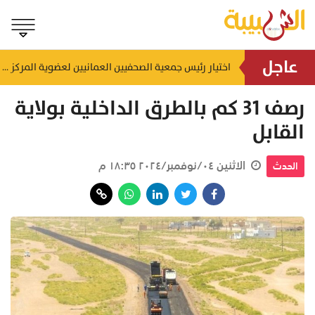
عاجل
إنجاز بحري جديد.. القبطان محمد البوسعيدي أول عُماني يقود ناقلة منتجات نفطية متوسطة المدى
اختيار رئيس جمعية الصحفيين العمانيين لعضوية المركز الدولي لمكافحة التضليل (ICCMD)
منذ ١٣ ساعة
رصف 31 كم بالطرق الداخلية بولاية
القابل
الاثنين ٠٤/نوفمبر/٢٠٢٤ ١٨:٣٥ م
الحدث