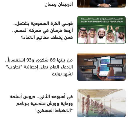
أذربيجان وعمان
كرسي الكرة السعودية يشتعل..
أربعة فرسان في معركة الحسم..
فمن يخطف مفاتيح الاتحاد؟
من بينها 89 شكوى و93 استفساراً..
الادعاء العام يعلن إحصائية "تجاوب"
لشهر يوليو
في أسبوعه الثاني.. دروس أسلحة
ورماية وورش هندسية ببرنامج
"الانضباط العسكري"