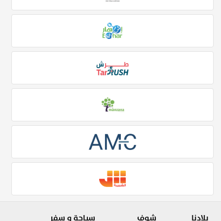
بلادنا
شوف
سياحة و سفر