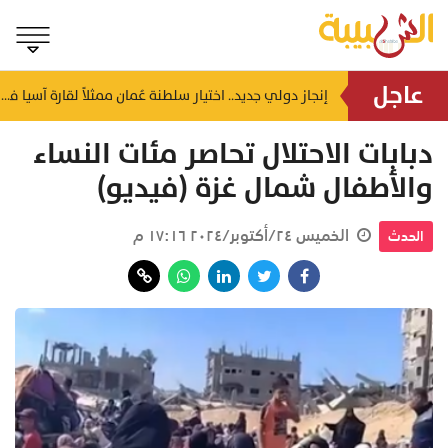
عاجل
بتهمة مخالفتهن الآداب وقانون الإقامة.. شرطة مسقط تستوقف وافدات من جنسيات مختلفة
إنجاز دولي جديد.. اختيار سلطنة عُمان ممثلاً لقارة آسيا في القمة الأفريقية للسلامة المرورية
منذ ساعة
منذ ساعة
دبابات الاحتلال تحاصر مئات النساء
والأطفال شمال غزة (فيديو)
الخميس ٢٤/أكتوبر/٢٠٢٤ ١٧:١٦ م
الحدث