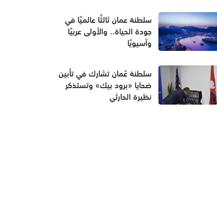
سلطنة عمان ثالثًا عالميًا في
جودة الحياة.. والأولى عربيًا
وآسيويًا
سلطنة عُمان تشارك في تأبين
ضحايا «برود بيك» وتستذكر
نظيرة الحارثي