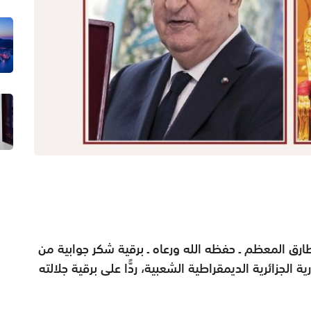
رق المعظم ـ حفظه الله ورعاه ـ برقية شكر جوابية من
الجزائرية الديمقراطية الشعبية، ردًّا على برقية جلالته