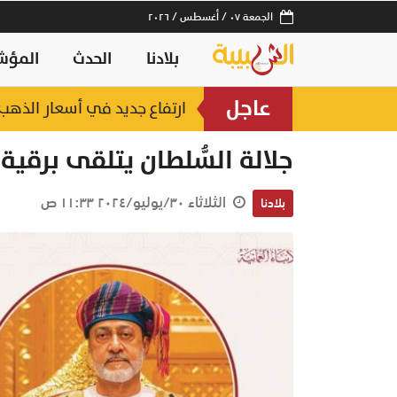
الجمعة ٠٧ / أغسطس / ٢٠٢٦
بلادنا
الحدث
المؤش
عاجل
ارتفاع جديد في أسعار الذهب.. وعيار 21 عند 2
جلالة السُّلطان يتلقى برقية
الثلاثاء ٣٠/يوليو/٢٠٢٤ ١١:٣٣ ص
بلادنا