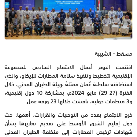
مسقط - الشبيبة
اختتمت اليوم أعمال الاجتماع السادس للمجموعة
الإقليمية لتخطيط وتنفيذ سلامة المطارات للإيكاو، والذي
استضافته سلطنة عُمان ممثلةً بهيئة الطيران المدني، خلال
الفترة (27-29) مايو 2024م، بمشاركة 10 دول إقليمية،
و3 منظمات دولية، ناقشت خلالها 23 ورقة عمل.
خرج الاجتماع بعدد من التوصيات والقرارات، أهمها: حث
دول إقليم الشرق الأوسط على تقديم تقاريرها بشأن
شهادات ترخيص المطارات إلى منظمة الطيران المدني