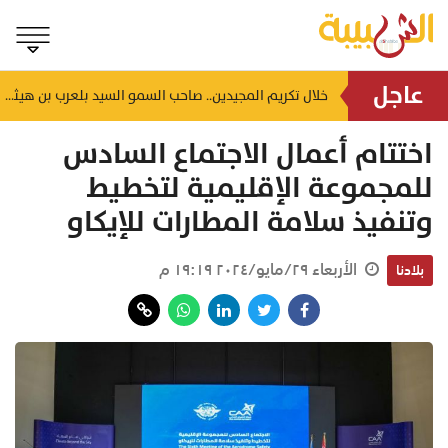
عاجل
التعامل مع 206 بلاغات و55 مركبة منزلقة.. أحدث بيانات "هيئة البيئة" في خريف ظفار
خلال تكريم المجيدين.. صاحب السمو السيد بلعرب بن هيثم يدعو الطلبة لتمثيل عمان بأخلاقهم وثباتهم على القيم
منذ ٥٢ دقيقة
اختتام أعمال الاجتماع السادس
للمجموعة الإقليمية لتخطيط
وتنفيذ سلامة المطارات للإيكاو
الأربعاء ٢٩/مايو/٢٠٢٤ ١٩:١٩ م
بلادنا