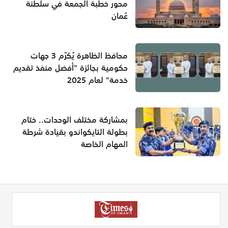
محور خطبة الجمعة في سلطنة
عُمان
محافظ الظاهرة يُكرّم 3 جهات
حكومية بجائزة "أفضل منفذ تقديم
خدمة" لعام 2025
بمشاركة مختلف الوحدات.. ختام
بطولة التايكواندو بقيادة شرطة
المهام الخاصة