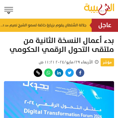
عاجل
جلالة السُّلطان يقوم بزيارةٍ خاصّة لسمو الشيخ تميم
منذ ٤٣ دقيقة
منذ ٤٥ دقيقة
بدء أعمال النسخة الثانية من
ملتقى التحول الرقمي الحكومي
الأربعاء ٢٩/مايو/٢٠٢٤ ١١:٢١ ص
مؤشر