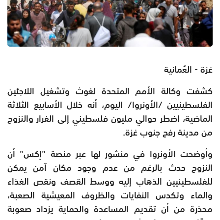
غزة - العُمانية
كشفت وكالة الأمم المتحدة لغوث وتشغيل اللاجئين
الفلسطينيين /الأونروا/ اليوم، أنه خلال الأسابيع الثلاثة
الماضية، اضطر حوالي مليون فلسطيني إلى الفرار والنزوح
من مدينة رفح جنوب غزة.
وأوضحت الأونروا في منشور لها عبر منصة "إكس" أن
النزوح حدث بالرغم من عدم وجود مكان آمن يمكن
للفلسطينيين الذهاب إليه ووسط القصف ونقص الغذاء
والماء وتكدس النفايات والظروف المعيشية الصعبة،
محذرة من أن تقديم المساعدة والحماية يزداد صعوبة