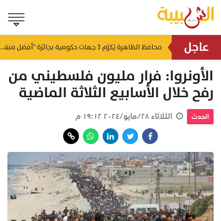
عاجل
لتطوير البنى الأساسية.. "الثروة الزراعية" توقع اتفاقية التصميم والإشراف لمدينة الصناعات السمكية
محافظ الظاهرة يُكرّم 3 جهات حكومية بجائزة "أفضل منفذ تقديم خدمة" لعام 2025
منذ ١٥ ساعة
منذ ١٦ ساعة
الأونروا: فرار مليون فلسطيني من
رفح خلال الأسابيع الثلاثة الماضية
الثلاثاء ٢٨/مايو/٢٠٢٤ ١٩:١٢ م
الحدث